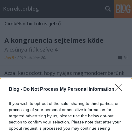
Korrektorblog
Címkék
»
birtokos_jelző
A kongruencia sejtelmes köde
A csúnya fiúk szíve 4.
don B
•
2010. október 20.
64
Azzal kezdődött, hogy nyájas megmondóemberünk
újra írt: man@wo.rk to ugyelet Magas színvonalú,
kulturált jó estét kívánunk! man@wo.rk úgy
Blog -
Do Not Process My Personal Information
gondolta, hogy ez a cikk/hír érdekelheti önt: Újabb
extraadók, vége lehet a magánnyugdíjpénztáraknak
If you wish to opt-out of the sale, sharing to third parties, or
Hé! Van legalább egy…
processing of your personal or sensitive information for
targeted advertising by us, please use the below opt-out
Egyeztetünk-e? Nem-e?
section to confirm your selection. Please note that after your
opt-out request is processed you may continue seeing
A csúnya fiúk szíve 3.