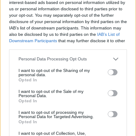
interest-based ads based on personal information utilized by
don B
•
2010. október 14.
153
us or personal information disclosed to third parties prior to
your opt-out. You may separately opt-out of the further
disclosure of your personal information by third parties on the
Drága olvasók!Véreim! Magyarok!Megkérdezném
IAB’s list of downstream participants. This information may
tőletek, hogy ez a mondat:vége lehet a
also be disclosed by us to third parties on the
IAB’s List of
nyugdíjpénztáraknak kinek hogyan smakkol.1.
Downstream Participants
that may further disclose it to other
Teljesen természetes.2. Jó az úgy is.3. Van benne
third parties.
valami furcsa.4. Hát, nem az igazi.5. Tök szar.6.
Egyértelműen hibás, csak elírás lehet.És…
Please note that this website/app uses one or more Google
Personal Data Processing Opt Outs
services and may gather and store information including but
not limited to your visit or usage behaviour. You may click to
I want to opt-out of the Sharing of my
A csúnya fiúknak is mennie kell
personal data.
grant or deny consent to Google and its third-party tags to
Opted In
A csúnya fiúk szíve II.
use your data for below specified purposes in below Google
consent section.
don B
•
2009. augusztus 07.
52
I want to opt-out of the Sale of my
Personal Data.
Opted In
Subject: tobbesszamos egyezteteses ekkishelp Drága
I want to opt-out of processing my
Béla, megy a hitvita a „barátnőknek is tolerálniUK
Personal Data for Targeted Advertising.
kellett” vs. „barátnőknek is tolerálniA kellett”
Opted In
témakörben. Nekem az utóbbi megoldás volna kézre
állóbb, annak ellenére is, hogy a barátnők többes
I want to opt-out of Collection, Use,