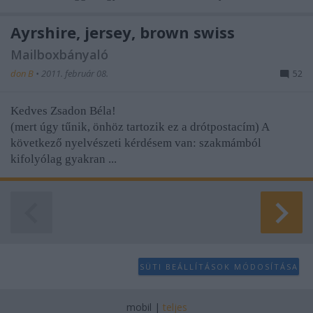
user protection.
Ayrshire, jersey, brown swiss
Mailboxbányaló
don B
•
2011. február 08.
52
Kedves Zsadon Béla!
(mert úgy tűnik, önhöz tartozik ez a drótpostacím) A
következő nyelvészeti kérdésem van: szakmámból
kifolyólag gyakran ...
SÜTI BEÁLLÍTÁSOK MÓDOSÍTÁSA
mobil
|
teljes