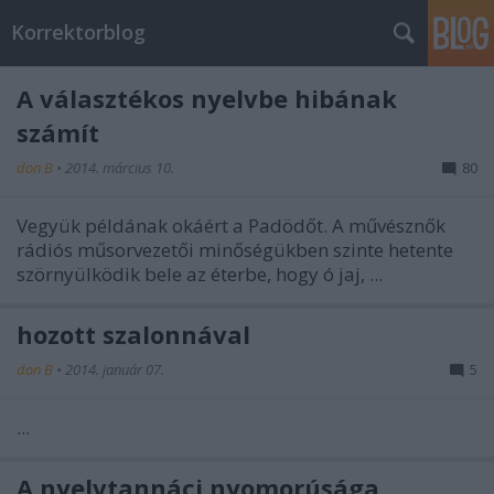
Korrektorblog
A választékos nyelvbe hibának
számít
don B
•
2014. március 10.
80
Vegyük példának okáért a Padödőt. A művésznők
rádiós műsorvezetői minőségükben szinte hetente
szörnyülködik bele az éterbe, hogy ó jaj, ...
hozott szalonnával
don B
•
2014. január 07.
5
...
A nyelvtannáci nyomorúsága