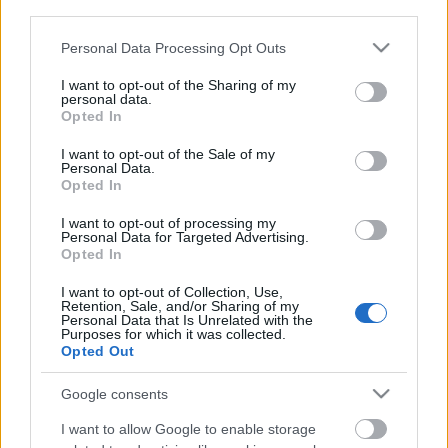
third parties.
meg, melyet dajkáiktúl tanúltanak; némelyek saját
tetszések szerint tesznek nyelvünkben ...
Please note that this website/app uses one or more Google
Personal Data Processing Opt Outs
services and may gather and store information including but
not limited to your visit or usage behaviour. You may click to
I want to opt-out of the Sharing of my
Ellen nem őrzött igekötők
personal data.
grant or deny consent to Google and its third-party tags to
Opted In
don B
•
2012. november 10.
132
use your data for below specified purposes in below Google
consent section.
I want to opt-out of the Sale of my
Personal Data.
"
le
ellenőriztette"
Opted In
I want to opt-out of processing my
Volt nekem egy isteni magyar-tanaram', aki az ilyeneket
Personal Data for Targeted Advertising.
halkan, kedves, elnéző mosollyal, de kissé okítóan feddő
Opted In
hanggal, csak ...
I want to opt-out of Collection, Use,
Retention, Sale, and/or Sharing of my
Personal Data that Is Unrelated with the
Purposes for which it was collected.
Ádám s Éva szentek vótak
Opted Out
don B
•
2012. április 10.
178
Google consents
Tisztelt Szerkesztő Úr,
I want to allow Google to enable storage