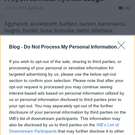
don B
•
2013. április 02.
262
Agyhalott, alulképzett, balfasz, barom, baromarcú,
bugris, bunkó, buta, butuska, debil, dilettáns,
hülyegyerek, idióta, írni nem tudó, kritikán ...
Blog -
Do Not Process My Personal Information
Még egyszer a címekről
If you wish to opt-out of the sale, sharing to third parties, or
don B
•
2012. november 30.
9
processing of your personal or sensitive information for
targeted advertising by us, please use the below opt-out
Megpróbálom a
múltkorinál
egyszerűbben,
section to confirm your selection. Please note that after your
érthetőbben és rövidebben (nehéz lesz) megmutatni,
opt-out request is processed you may continue seeing
mi bajom szokott lenni az „Öt gyárat zárat be az ...
interest-based ads based on personal information utilized by
us or personal information disclosed to third parties prior to
your opt-out. You may separately opt-out of the further
A tiszta magyarság, avagy
disclosure of your personal information by third parties on the
don B
•
2012. november 13.
11
IAB’s list of downstream participants. This information may
also be disclosed by us to third parties on the
IAB’s List of
Downstream Participants
that may further disclose it to other
Némelyek tehát ama csínatlan nyelvnél maradnak