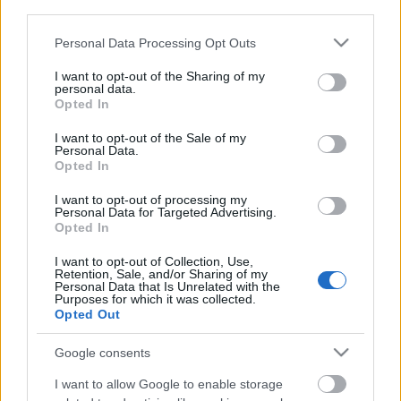
third parties.
meg, melyet dajkáiktúl tanúltanak; némelyek saját
tetszések szerint tesznek nyelvünkben ...
Please note that this website/app uses one or more Google
Personal Data Processing Opt Outs
services and may gather and store information including but
not limited to your visit or usage behaviour. You may click to
I want to opt-out of the Sharing of my
Ellen nem őrzött igekötők
personal data.
grant or deny consent to Google and its third-party tags to
Opted In
don B
•
2012. november 10.
132
use your data for below specified purposes in below Google
consent section.
I want to opt-out of the Sale of my
Personal Data.
"
le
ellenőriztette"
Opted In
I want to opt-out of processing my
Volt nekem egy isteni magyar-tanaram', aki az ilyeneket
Personal Data for Targeted Advertising.
halkan, kedves, elnéző mosollyal, de kissé okítóan feddő
Opted In
hanggal, csak ...
I want to opt-out of Collection, Use,
Retention, Sale, and/or Sharing of my
Personal Data that Is Unrelated with the
Purposes for which it was collected.
Ádám s Éva szentek vótak
Opted Out
don B
•
2012. április 10.
178
Google consents
Tisztelt Szerkesztő Úr,
I want to allow Google to enable storage