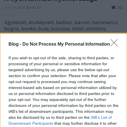
don B
•
2013. április 02.
262
Agyhalott, alulképzett, balfasz, barom, baromarcú,
bugris, bunkó, buta, butuska, debil, dilettáns,
hülyegyerek, idióta, írni nem tudó, kritikán ...
Blog -
Do Not Process My Personal Information
Még egyszer a címekről
If you wish to opt-out of the sale, sharing to third parties, or
don B
•
2012. november 30.
9
processing of your personal or sensitive information for
targeted advertising by us, please use the below opt-out
Megpróbálom a
múltkorinál
egyszerűbben,
section to confirm your selection. Please note that after your
érthetőbben és rövidebben (nehéz lesz) megmutatni,
opt-out request is processed you may continue seeing
mi bajom szokott lenni az „Öt gyárat zárat be az ...
interest-based ads based on personal information utilized by
us or personal information disclosed to third parties prior to
your opt-out. You may separately opt-out of the further
A tiszta magyarság, avagy
disclosure of your personal information by third parties on the
don B
•
2012. november 13.
11
IAB’s list of downstream participants. This information may
also be disclosed by us to third parties on the
IAB’s List of
Downstream Participants
that may further disclose it to other
Némelyek tehát ama csínatlan nyelvnél maradnak