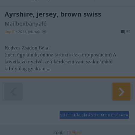
user protection.
Ayrshire, jersey, brown swiss
Mailboxbányaló
don B
•
2011. február 08.
52
Kedves Zsadon Béla!
(mert úgy tűnik, önhöz tartozik ez a drótpostacím) A
következő nyelvészeti kérdésem van: szakmámból
kifolyólag gyakran ...
SÜTI BEÁLLÍTÁSOK MÓDOSÍTÁSA
mobil
|
teljes