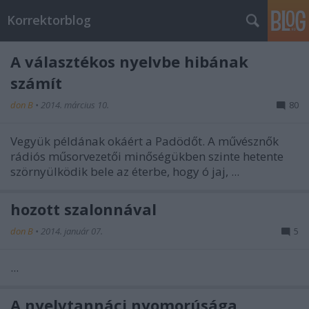
Korrektorblog
A választékos nyelvbe hibának
számít
don B
•
2014. március 10.
80
Vegyük példának okáért a Padödőt. A művésznők
rádiós műsorvezetői minőségükben szinte hetente
szörnyülködik bele az éterbe, hogy ó jaj, ...
hozott szalonnával
don B
•
2014. január 07.
5
...
A nyelvtannáci nyomorúsága