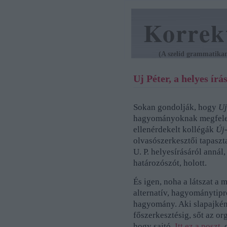
Korrek
(A szelíd grammatikan
Uj Péter, a helyes írá
Sokan gondolják, hogy
Uj
hagyományoknak megfelelő
ellenérdekelt kollégák
Új
olvasószerkesztői tapaszt
U. P. helyesírásáról annál
határozószót, holott.
És igen, noha a látszat a m
alternatív, hagyománytipr
hagyomány. Aki slapajként
főszerkesztésig, sőt az or
hogy sajtó.
Itt ez a poszt
,