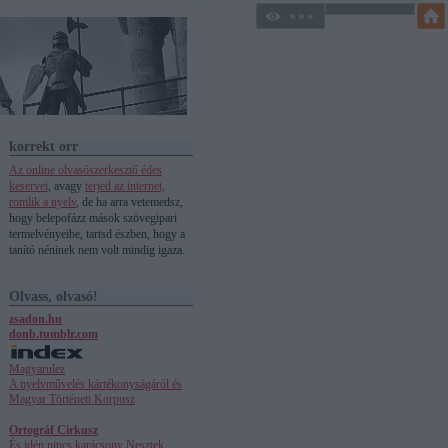
korrekt orr
Az online olvasószerkesztő édes
keservei
, avagy
terjed az internet,
romlik a nyelv
, de ha arra vetemedsz,
hogy belepofázz mások szövegipari
termelvényeibe, tartsd észben, hogy a
tanító néninek nem volt mindig igaza.
Olvass, olvasó!
zsadon.hu
donb.tumblr.com
Magyarulez
A nyelvművelés kártékonyságáról és
Magyar Történeti Korpusz
Ortográf Cirkusz
És idén nincs karácsony
Nesztek,