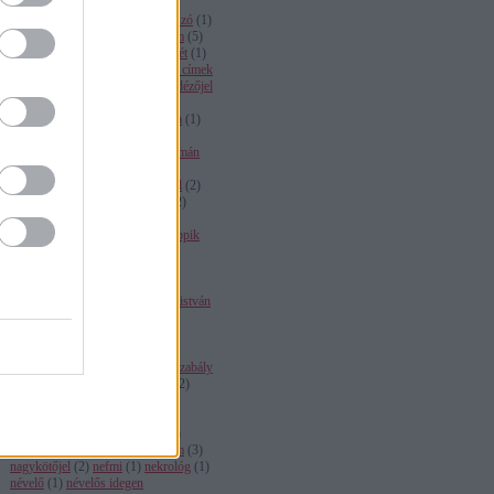
harmadik mozgószabály
(
2
)
határozatlan névelő
(
1
)
határozószó
(
1
)
helyesírás
(
37
)
helyesírási reform
(
5
)
helyesírási szabályzat
(
5
)
hibát vét
(
1
)
hülyepress
(
2
)
humor
(
1
)
idegen címek
(
1
)
idegen összetételi tagok
(
3
)
idézőjel
(
1
)
igekötő
(
3
)
igemódosító
(
2
)
igevivő
(
2
)
infinitívusz
(
1
)
iskola
(
1
)
jambus
(
1
)
jelzők sorrendje
(
1
)
jövevényszavak
(
1
)
júzer
(
1
)
kálmán
lászló
(
2
)
kazinczy
(
2
)
kémia
(
1
)
kémiai nevek
(
1
)
kényszerkötőjel
(
2
)
kognitívdisszonancia redukció
(
2
)
kóka jános
(
1
)
komment
(
2
)
kommentzombi
(
1
)
kontrasztív topik
(
2
)
kontra miklós
(
2
)
közélet
(
1
)
köznevesülés
(
1
)
köznyelv
(
2
)
központozás
(
4
)
kultúrbunkó
(
5
)
kultúrház
(
1
)
lakoff
(
1
)
lanstyák istván
(
1
)
látszik lenni
(
1
)
lecsó
(
1
)
legkevesebb
(
1
)
leiterjakab
(
1
)
lingvicizmus
(
1
)
magánhangzók
hosszúsága
(
1
)
második mozgószabály
(
3
)
mássalhangzók hosszúsága
(
2
)
matthew fuller
(
1
)
melocco
(
1
)
mintegy
(
1
)
mondattan
(
2
)
mozaikszavak
(
1
)
mta
(
1
)
mti
(
1
)
mutató névmás
(
3
)
nádasdy ádám
(
3
)
nagykötőjel
(
2
)
nefmi
(
1
)
nekrológ
(
1
)
névelő
(
1
)
névelős idegen