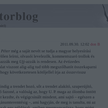
torblog
áci)
s
2011.09.30. 12:02
don B
 Péter
még a saját nevét se tudja a magyar helyesírási
en leírni, olvasói levelezők, kommentszaró trollok és
-azzák meg
Ujj
-azzák is rendesen. Az évtizedes
alat viszont alig-alig tud több megszólhatót összekaparni
, hogy következetesen kötőjellel írja az
összevissza
indig a trendet hozó, sőt a trendet alakító, szuperújító,
ó fazoné, a valóság az, hogy U. P. maga az ólomba öntött
 kezdte, és végigcsinált mindent, ami sajtó – egészen a
gánumteremtésig –, ami hagyján, de meg is tanulta, mi az
 csak egy példának, amiben megmagyarázza, hogy miért