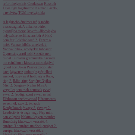
reformhelyesírás
Csoda szar
Kossuth
Lajos úgy fogalmazott
Kálmán László,
a nyelvész
TGM nyelvápolda
A legkisebb értelmes izé
A média
visszavágnak
A villamosbérlet
nyugdíjba megy
Bevetési állományba
helyezésre került az arc bőr
A FER
nem fair
Föléaláöltöző 2.
Eszem a
kefét
Vannak hibák, amelyek 2.
Vannak hibák, amelyeket többször
Gyurcsány arról szól
Seszták nem
csinál
Csintalan grammatika
Kicsoda
mit csináljon a kicsoda micsodájával
Quod licet Jókai
Pasztörizáció
Isten
isten
lájszensz
emberi(es)ség elleni
anélkül, hogy ne
A holló atyja
Rába,
ring 2.
Rába, ring
Szegény Nyilas
Misi 2.
Szegény Nyilas Misi
A
vegyület
nem csak nemcsak
evvel,
avval 2. (addig, azzá)
evvel, avval
Elátkozott tizedesvessző
Háromsoros
se sem
ők azok 2.
ők azok
Kötőjelközeli
ésvagy 3.
ésvagy 2.
Laudáció
és ésvagy vagy
Nap mint
nap vulgáris
Nekünk legyen mondva
Bunkóság
Elátkozott vesszők 4.
európai 3.: európai unióbeli
európai 2.
európai
Elátkozott vesszők 3.