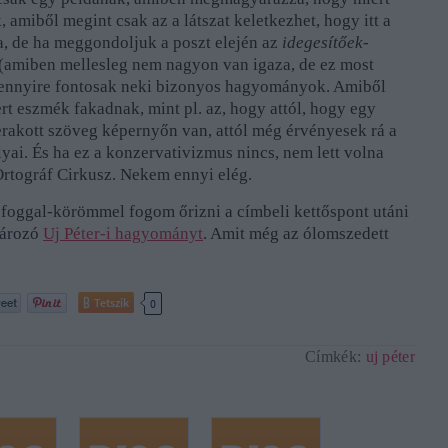
amiből megint csak az a látszat keletkezhet, hogy itt a
 de ha meggondoljuk a poszt elején az
idegesítőek-
 (amiben mellesleg nem nagyon van igaza, de ez most
mennyire fontosak neki bizonyos hagyományok. Amiből
rt eszmék fakadnak, mint pl. az, hogy attól, hogy egy
rakott szöveg képernyőn van, attól még érvényesek rá a
yai. És ha ez a konzervativizmus nincs, nem lett volna
rtográf Cirkusz. Nekem ennyi elég.
 foggal-körömmel fogom őrizni a címbeli kettőspont utáni
tározó
Uj Péter-i hagyományt
. Amit még az ólomszedett
Tetszik
0
Címkék:
uj péter