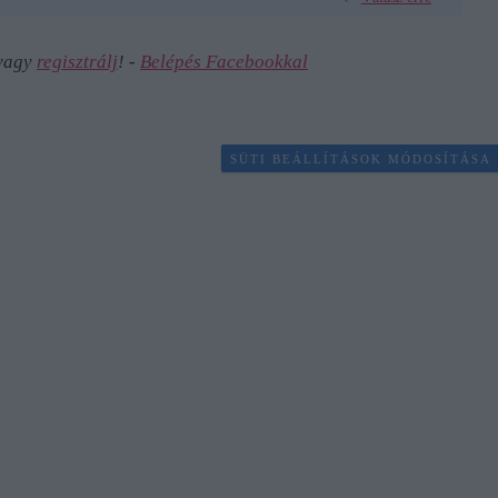
 vagy
regisztrálj
! ‐
Belépés Facebookkal
SÜTI BEÁLLÍTÁSOK MÓDOSÍTÁSA