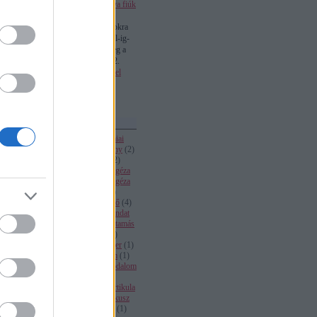
(
2021.01.19. 19:56
)
A csúnya fiúk
szíve
Alienita999:
Szia! A dátumokra
lettem volna kíváncsi... A -tól-ig-
ra... Ha számokkal írjuk. Meg a
dátumok közö...
(
2017.03.12.
11:35
)
Nagykötőjel-kiskötőjel
biszbaszok
Utolsó 20
Szabad tárgyszavak
adilkno
(
1
)
akadémia
(
1
)
akadémiai
kiadó
(
1
)
alexandrin
(
1
)
alkotmány
(
2
)
árpádsáv
(
1
)
avakumica rejtély
(
2
)
avakum avakumovics
(
2
)
balázs géza
(
1
)
ba be ban ben
(
1
)
bereményi géza
(
2
)
beszéd
(
1
)
betegségnevek
(
1
)
birtoklásmondat
(
4
)
birtokos jelző
(
4
)
birtokviszony
(
4
)
cím
(
2
)
címmondat
(
2
)
critical art ensemble
(
1
)
cseh tamás
(
3
)
datadandy
(
1
)
deme lászló
(
1
)
dialektikus materializmus
(
1
)
diger
(
1
)
egybeírás különírás
(
19
)
egyetem
(
1
)
egyeztetés
(
5
)
eheti
(
5
)
élet és irodalom
(
2
)
emléklemez
(
1
)
érettségi
(
1
)
ételnevek
(
1
)
etimológia
(
1
)
e partikula
(
1
)
fiala jános
(
1
)
fizikális
(
1
)
fókusz
(
2
)
főnévi igenév
(
1
)
gajra megy
(
1
)