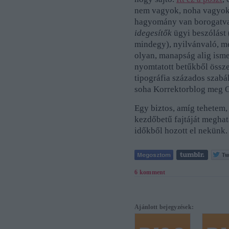
nem vagyok, noha vagyok, 
hagyomány van borogatva,
idegesítők
ügyi beszólást
mindegy), nyilvánvaló, 
olyan, manapság alig isme
nyomtatott betűkből össze
tipográfia százados szabál
soha Korrektorblog meg O
Egy biztos, amíg tehetem,
kezdőbetű fajtáját megha
időkből hozott el nekünk.
6
komment
Ajánlott bejegyzések: