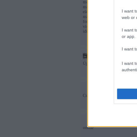
most tegyük fel egy pillanatra
másképp: az, hogy egy újság onl
I want t
elérhetővé teszik. Van, ahol ez
már, például elsődleges a gyor
web or d
fontosabb. Az online tartalmak 
visszamegy, átfogalmaz egy mon
I want t
időt szánni ezek javítására, el
or app.
I want t
Fotelrocker2
·
http://budape
I want t
Újabban nincs olvasószerkezstő
authenti
azanyja
2011.11.20. 09:37:0
Csak annyit kérdeznék most: on
adam hyl
2012.03.16. 21:03
online