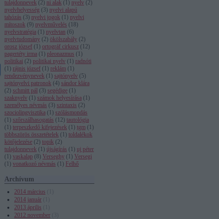
tulajdonnevek
(
2
)
ni alak
(
1
)
nyelv
(
2
)
nyelvhelyesség
(
3
)
nyelvi alapú
tahózás
(
3
)
nyelvi jogok
(
1
)
nyelvi
mítoszok
(
9
)
nyelvművelés
(
18
)
nyelvstratégia
(
1
)
nyelvtan
(
6
)
nyelvtudomány
(
2
)
ökölszabály
(
2
)
orosz józsef
(
1
)
ortográf cirkusz
(
12
)
pagertéty irma
(
1
)
pleonazmus
(
1
)
politikai
(
2
)
politikai nyelv
(
1
)
radnóti
(
1
)
rájnis józsef
(
1
)
reklám
(
1
)
rendezvénynevek
(
1
)
sajtónyelv
(
5
)
sajtónyelvi patronok
(
4
)
sándor klára
(
2
)
schmitt pál
(
3
)
segédige
(
1
)
szaknyelv
(
1
)
számok helyesírása
(
1
)
személyes névmás
(
3
)
szintaxis
(
2
)
szociolingvisztika
(
1
)
szólásmondás
(
1
)
szőrszálhasogatás
(
12
)
tautológia
(
1
)
terpeszkedő kifejezések
(
1
)
tgm
(
1
)
többszörös összetételek
(
1
)
toldalékok
kötőjelezése
(
2
)
topik
(
2
)
tulajdonnevek
(
1
)
újságírás
(
1
)
uj péter
(
1
)
vaskalap
(
8
)
Verseghy
(
1
)
Versegi
(
1
)
vonatkozó névmás
(
1
)
Felhő
Archívum
2014 március
(
1
)
2014 január
(
1
)
2013 április
(
1
)
2012 november
(
3
)