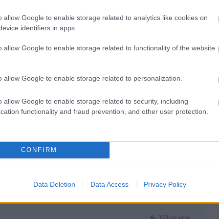
, hogy az), nagyon más (több?), mint egy újság, ami online. Még
ine (is) megjelenik, nem csak azzal jár, hogy a tartalmat online is
o allow Google to enable storage related to analytics like cookies on
t jelenti, de az valójában nem is online újság. Mások a szempontok itt
saság. Ez olykor, mint például egy pápa halálakor, minden másnál
evice identifiers in apps.
nagy része ráadásul írva szerkesztett tartalom, azaz begépeli, közben
datot, benne marad egy egyeztetési hiba, stb. Persze kellene és lehetne
o allow Google to enable storage related to functionality of the website
lenőrzésére, de ennél vannak fontosabb szempontok is.
Válasz erre
o allow Google to enable storage related to personalization.
st.blog.hu
2011.11.04. 12:48:00
o allow Google to enable storage related to security, including
 / korrektor az Indexnél?
cation functionality and fraud prevention, and other user protection.
Válasz erre
7
CONFIRM
-line vagy online
Válasz erre
Data Deletion
Data Access
Privacy Policy
:57
Válasz erre