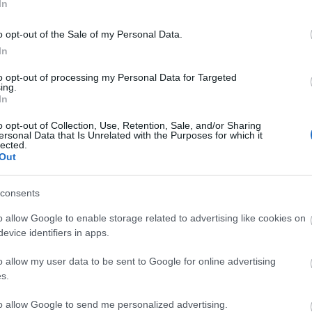
In
2:06
o opt-out of the Sale of my Personal Data.
tűkből összerakott szöveg képernyőn van, attól még érvényesek rá a
In
to opt-out of processing my Personal Data for Targeted
ing.
Válasz erre
In
o opt-out of Collection, Use, Retention, Sale, and/or Sharing
k.info
2011.09.30. 13:34:00
ersonal Data that Is Unrelated with the Purposes for which it
szerkesztőségi folyamat. Az újjal kapcsolatban az a gondolat vetődött fel
lected.
k teljesen lemondtak az újságok hagyományos népművelő szerepéről. És
Out
olok elsősorban, mert az úgyis bulvár, meg szenzáció, de hogy már a
ont, mert a régi hírt már úgysem olvassa senki, és jön az új?
consents
ég már helyesírásra, mert a modern korban a gép úgyis aláhúzza, ami
m számít? Minek kell akkor korrektor egyáltalán, ha úgysem érdekes a
o allow Google to enable storage related to advertising like cookies on
evice identifiers in apps.
Válasz erre
o allow my user data to be sent to Google for online advertising
s.
ttp://feleslegesszavaink.blog.hu
2011.10.13. 10:53:18
 próbáltál korrektúrázni, akkor tudod, képernyőről egész más, mint
to allow Google to send me personalized advertising.
nek jóval nagyobb a hibaaránya. Másfelől, az Index mint online újság (és