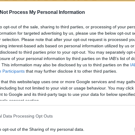
Not Process My Personal Information
to opt-out of the sale, sharing to third parties, or processing of your per
szer a
Schmitt Pál
e-könyv-olvasó-
formation for targeted advertising by us, please use the below opt-out s
l
Manyesi
vásár
r selection. Please note that after your opt-out request is processed y
eing interest-based ads based on personal information utilized by us or
disclosed to third parties prior to your opt-out. You may separately opt-
losure of your personal information by third parties on the IAB’s list of
. This information may also be disclosed by us to third parties on the
IA
Participants
that may further disclose it to other third parties.
 that this website/app uses one or more Google services and may gath
including but not limited to your visit or usage behaviour. You may click 
 to Google and its third-party tags to use your data for below specifi
ogle consent section.
rackback/id/3267379
l Data Processing Opt Outs
felhasználói tartalomnak minősülnek, értük a
szolgáltatás technikai
üzemeltetője semmilyen felelősséget nem vállal, azokat
o opt-out of the Sharing of my personal data.
ztőjéhez. Részletek a
Felhasználási feltételekben
és az
adatvédelmi tájékoztatóban
.