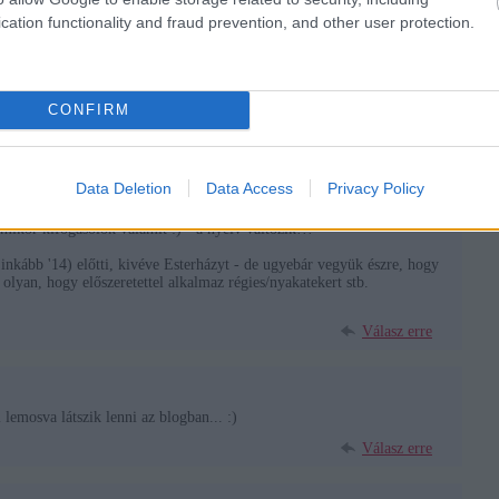
cation functionality and fraud prevention, and other user protection.
Válasz erre
CONFIRM
3:51
Data Deletion
Data Access
Privacy Policy
tszik lenni"-vel, de:
ják, hogy RÉGEBBEN (*) ez elfogadott volt... De ugyebár - nekem
mikor kifogásolok valamit :) - a nyelv változik!!!
 inkább '14) előtti, kivéve Esterházyt - de ugyebár vegyük észre, hogy
a olyan, hogy előszeretettel alkalmaz régies/nyakatekert stb.
Válasz erre
lemosva látszik lenni az blogban... :)
Válasz erre