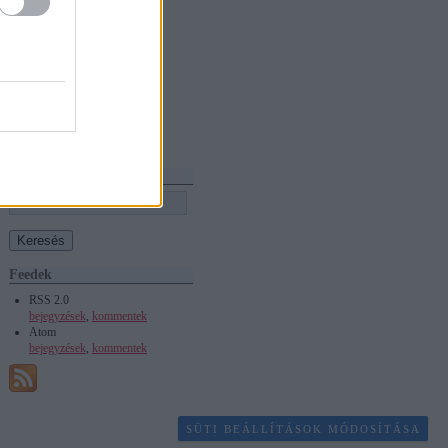
2012 április
(
1
)
2011 szeptember
(
1
)
2011 március
(
1
)
2011 február
(
2
)
2010 december
(
1
)
2010 november
(
1
)
2010 október
(
2
)
2010 szeptember
(
4
)
Tovább
...
Keresés
Feedek
RSS 2.0
bejegyzések
,
kommentek
Atom
bejegyzések
,
kommentek
SÜTI BEÁLLÍTÁSOK MÓDOSÍTÁSA