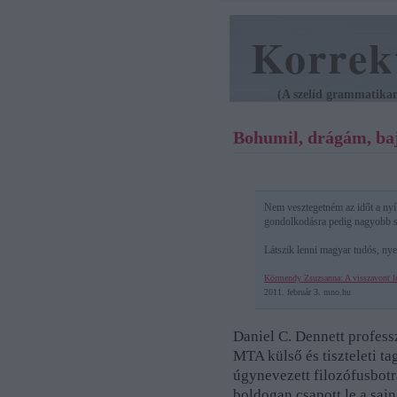
Korrek
(A szelíd grammatikan
Bohumil, drágám, baj 
Nem vesztegetném az időt a nyíl
gondolkodásra pedig nagyobb sz
Látszik lenni magyar tudós, nye
Körmendy Zsuzsanna: A visszavont l
2011. február 3. mno.hu
Daniel C. Dennett professz
MTA külső és tiszteleti tag
úgynevezett filozófusbotr
boldogan csapott le a saj