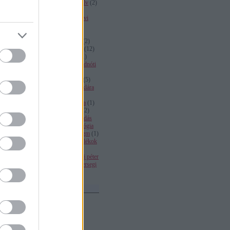
tulajdonnevek
(
2
)
ni alak
(
1
)
nyelv
(
2
)
nyelvhelyesség
(
3
)
nyelvi alapú
tahózás
(
3
)
nyelvi jogok
(
1
)
nyelvi
mítoszok
(
9
)
nyelvművelés
(
18
)
nyelvstratégia
(
1
)
nyelvtan
(
6
)
nyelvtudomány
(
2
)
ökölszabály
(
2
)
orosz józsef
(
1
)
ortográf cirkusz
(
12
)
pagertéty irma
(
1
)
pleonazmus
(
1
)
politikai
(
2
)
politikai nyelv
(
1
)
radnóti
(
1
)
rájnis józsef
(
1
)
reklám
(
1
)
rendezvénynevek
(
1
)
sajtónyelv
(
5
)
sajtónyelvi patronok
(
4
)
sándor klára
(
2
)
schmitt pál
(
3
)
segédige
(
1
)
szaknyelv
(
1
)
számok helyesírása
(
1
)
személyes névmás
(
3
)
szintaxis
(
2
)
szociolingvisztika
(
1
)
szólásmondás
(
1
)
szőrszálhasogatás
(
12
)
tautológia
(
1
)
terpeszkedő kifejezések
(
1
)
tgm
(
1
)
többszörös összetételek
(
1
)
toldalékok
kötőjelezése
(
2
)
topik
(
2
)
tulajdonnevek
(
1
)
újságírás
(
1
)
uj péter
(
1
)
vaskalap
(
8
)
Verseghy
(
1
)
Versegi
(
1
)
vonatkozó névmás
(
1
)
Felhő
Archívum
2014 március
(
1
)
2014 január
(
1
)
2013 április
(
1
)
2012 november
(
3
)