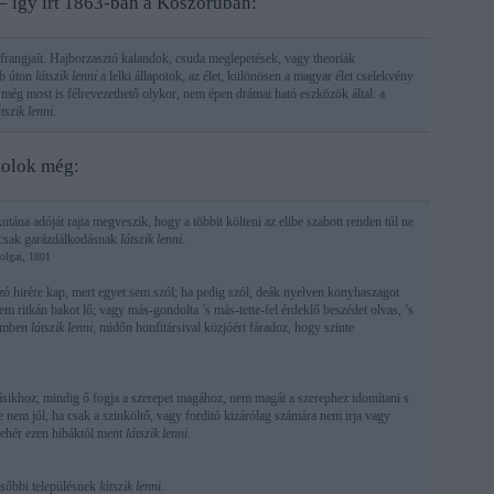
– így írt 1863-ban a Koszorúban:
afrangjaít. Hajborzasztó kalandok, csuda meglepetések, vagy theoriák
bb úton
látszik lenni
a lelki állapotok, az élet, különösen a magyar élet cselekvény
ha még most is félrevezethető olykor, nem épen drámai ható eszközök által: a
átszik lenni.
tolok még:
ána adóját rajta megveszik, hogy a többit költeni az elibe szabott renden túl ne
 csak garázdálkodásnak
látszik lenni.
olgai, 1801
ó hirére kap, mert egyet sem szól; ha pedig szól, deák nyelven konyhaszagot
em ritkán bakot lő; vagy más-gondolta ’s más-tette-fel érdeklő beszédet olvas, ’s
lemben
látszik lenni,
midőn honfitársival közjóért fáradoz, hogy szinte
ásikhoz, mindig ő fogja a szerepet magához, nem magát a szerephez idomítani s
e nem jól, ha csak a szinköltő, vagy forditó kizárólag számára nem irja vagy
 Fehér ezen hibáktól ment
látszik lenni
.
ésőbbi településnek
látszik lenni
.