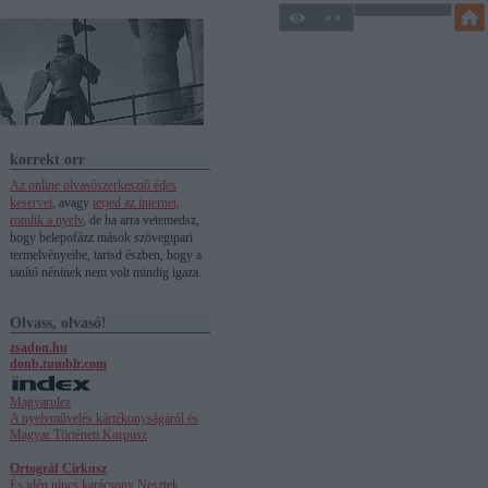
korrekt orr
Az online olvasószerkesztő édes
keservei
, avagy
terjed az internet,
romlik a nyelv
, de ha arra vetemedsz,
hogy belepofázz mások szövegipari
termelvényeibe, tartsd észben, hogy a
tanító néninek nem volt mindig igaza.
Olvass, olvasó!
zsadon.hu
donb.tumblr.com
Magyarulez
A nyelvművelés kártékonyságáról és
Magyar Történeti Korpusz
Ortográf Cirkusz
És idén nincs karácsony
Nesztek,