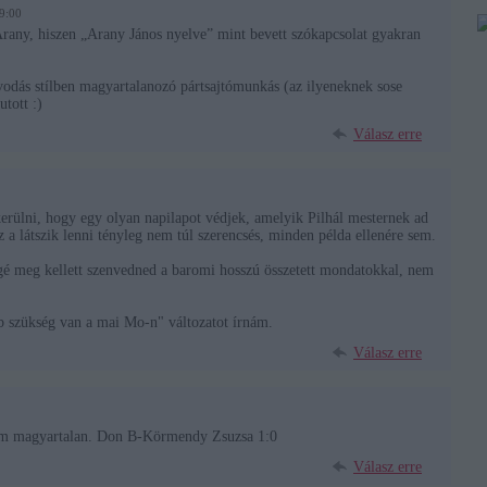
9:00
Arany, hiszen „Arany János nyelve” mint bevett szókapcsolat gyakran
dás stílben magyartalanozó pártsajtómunkás (az ilyeneknek sose
utott :)
Válasz erre
lkerülni, hogy egy olyan napilapot védjek, amelyik Pilhál mesternek ad
ez a látszik lenni tényleg nem túl szerencsés, minden példa ellenére sem.
gé meg kellett szenvedned a baromi hosszú összetett mondatokkal, nem
b szükség van a mai Mo-n" változatot írnám.
Válasz erre
nem magyartalan. Don B-Körmendy Zsuzsa 1:0
Válasz erre