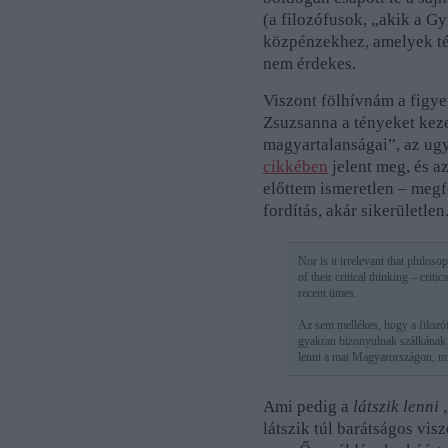
(a filozófusok, „akik a G
közpénzekhez, amelyek tém
nem érdekes.
Viszont fölhívnám a figye
Zsuzsanna a tényeket keze
magyartalanságai”, az ug
cikkében
jelent meg, és az
előttem ismeretlen – megf
fordítás, akár sikerületlen
Nor is it irrelevant that philoso
of their critical thinking – cri
recent times.
Az sem mellékes, hogy a filozó
gyakran bizonyulnak szálkának
lenni a mai Magyarországon, mi
Ami pedig a
látszik lenni
„
látszik túl barátságos vi