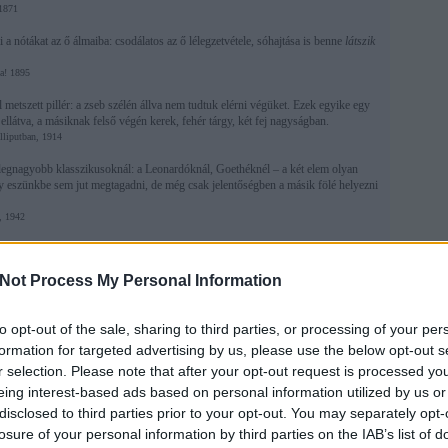
 1871
a nótákat az ő álmaiba: csodálatos az ő lélegzetvétele, sóhajtása is benne
látszik
a! 1895
 metszett pillér: a zseb szélén állva nem tudtuk elérni végüket. Ezek egyike egy
llátva, a másiknak felső végén kerek, fehér tárgy, két fej nagyságban.
illiputban, 1914
legnagyobb klasszikusoknál: a Leonardóknál, Goethéknél – a két elem olyan
 eszünkbe sem jut megtagadni, de még csak jelentőségben a másik fölé helyezni
, 1942
nni fenyegetőleg, holdórám késik.
9
Not Process My Personal Information
to opt-out of the sale, sharing to third parties, or processing of your per
formation for targeted advertising by us, please use the below opt-out s
r selection. Please note that after your opt-out request is processed y
eing interest-based ads based on personal information utilized by us or
Tetszik
0
disclosed to third parties prior to your opt-out. You may separately opt-
losure of your personal information by third parties on the IAB’s list of