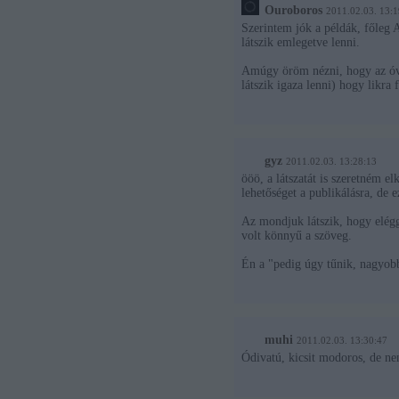
Ouroboros
2011.02.03. 13:1
Szerintem jók a példák, főleg 
látszik emlegetve lenni.
Amúgy öröm nézni, hogy az óvo
látszik igaza lenni) hogy likra f
gyz
2011.02.03. 13:28:13
ööö, a látszatát is szeretném e
lehetőséget a publikálásra, de 
Az mondjuk látszik, hogy elég
volt könnyű a szöveg.
Én a "pedig úgy tűnik, nagyob
muhi
2011.02.03. 13:30:47
Ódivatú, kicsit modoros, de 