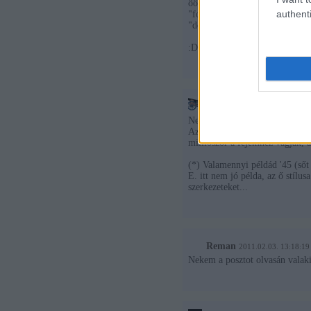
ööö...
authenti
"folozófusbotrány"?
"döndölnivalóját"?
:D
Terézágyú
2011.02.03. 13:1
Nekem nincs ekkora bajom a "lá
Azért ezek a példák azt mutat
milliószor a fejemhez vágják, a
(*) Valamennyi példád '45 (sőt
E. itt nem jó példa, az ő stílus
szerkezeteket...
Reman
2011.02.03. 13:18:19
Nekem a posztot olvasán valaki 