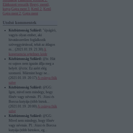
Médiákok
Elátkozott vesszők 2.
Elátkozott vesszők
Hegyi, mentő,
kutya
Gajra ment 3.
Kettő 2.
Kettő
Gajra ment 2.
Gajra ment
Utolsó kommentek
Közbiztonság Szilárd:
"újságíró,
vagyis olyan ember, aki
hivatásszerűen foglalkozik
szöveggyártással, tehát az átlagos
m...
(
2021.01.19. 21:30
)
A
kongruencia sejtelmes köde
Közbiztonság Szilárd:
@is: Hát
ez sajnos nem igazán állja meg a
helyét. @crix: Ez azért elég
szomorú. Mármint hogy ne...
(
2021.01.19. 20:17
)
A csúnya fiúk
szíve
Közbiztonság Szilárd:
@GG:
Igen, mivel nem mindegy, hogy
főnév vagy névmás. Pl.: Józsi és
Borcsa kutyája (több birtok...
(
2021.01.19. 20:00
)
A csúnya fiúk
szíve
Közbiztonság Szilárd:
@GG:
Mivel nem mindegy, hogy főnév
vagy névmás. Pl.: Józsi és Borcsa
kutyája (több birtokos, eg...