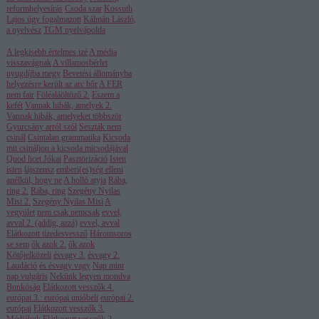
reformhelyesírás
Csoda szar
Kossuth
Lajos úgy fogalmazott
Kálmán László,
a nyelvész
TGM nyelvápolda
A legkisebb értelmes izé
A média
visszavágnak
A villamosbérlet
nyugdíjba megy
Bevetési állományba
helyezésre került az arc bőr
A FER
nem fair
Föléaláöltöző 2.
Eszem a
kefét
Vannak hibák, amelyek 2.
Vannak hibák, amelyeket többször
Gyurcsány arról szól
Seszták nem
csinál
Csintalan grammatika
Kicsoda
mit csináljon a kicsoda micsodájával
Quod licet Jókai
Pasztörizáció
Isten
isten
lájszensz
emberi(es)ség elleni
anélkül, hogy ne
A holló atyja
Rába,
ring 2.
Rába, ring
Szegény Nyilas
Misi 2.
Szegény Nyilas Misi
A
vegyület
nem csak nemcsak
evvel,
avval 2. (addig, azzá)
evvel, avval
Elátkozott tizedesvessző
Háromsoros
se sem
ők azok 2.
ők azok
Kötőjelközeli
ésvagy 3.
ésvagy 2.
Laudáció
és ésvagy vagy
Nap mint
nap vulgáris
Nekünk legyen mondva
Bunkóság
Elátkozott vesszők 4.
európai 3.: európai unióbeli
európai 2.
európai
Elátkozott vesszők 3.