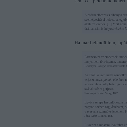
sem. Ő – példának okáért 
A prózai elbeszélés elhányta cz
személyesítései helyett, a legjo
általi festéséhez. [...] Mert no
drámai iránt is helyesb érzéke
l
Ha már belendültem, lapá
Parancsolni az embernek, minekut
merje, nem törvénynek, hanem
Bessenyei György: Rómának viselt d
Az Előlülő igen mély gondolkoz
terjeszt, anyanyelvén ellenben n
természetével olly heterogen e
szánakozásra gerjeszt.
Széchenyi István: Világ, 1831
Egyik szerepe hasonló lesz a m
nagyon szépen fog játszhatni, d
travestálja szinmüve jellemeit.
Jókai Mór: Cikkek, 1847
E szerint a mostani Inakfalva k