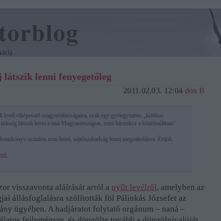
torblog
áci)
látszik lenni fenyegetőleg
2011.02.03. 12:04
don B
t levél elképesztő magyartalanságaira, csak egy gyöngyszem: „kritikus
ükség látszik lenni a mai Magyarországon, mint bármikor a közelmúltban”.
lvtankönyv asztalon nem lenni, sajtószabadság lenni megzabolázva. Értjük.
evél
or visszavonta aláírását arról a
nyílt levélről
, amelyben az
jai állásfoglalásra szólították föl Pálinkás Józsefet az
ány ügyében. A hadjáratot folytató orgánum – naná –
nálatos fejleményre, és döngölte tovább a döngölnivalóját