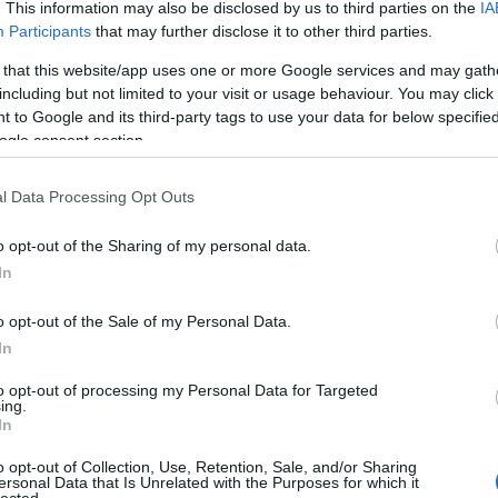
Címkék:
szőrszálhasogatás
nyelvművelés
látszik lenni
. This information may also be disclosed by us to third parties on the
IA
Participants
that may further disclose it to other third parties.
 that this website/app uses one or more Google services and may gath
including but not limited to your visit or usage behaviour. You may click 
 to Google and its third-party tags to use your data for below specifi
ogle consent section.
l Data Processing Opt Outs
m őrzött
Uj Péter, a helyes
Schmitt Pál
k
írás
Manyesi
o opt-out of the Sharing of my personal data.
In
o opt-out of the Sale of my Personal Data.
In
to opt-out of processing my Personal Data for Targeted
ing.
In
o opt-out of Collection, Use, Retention, Sale, and/or Sharing
ersonal Data that Is Unrelated with the Purposes for which it
rackback/id/2635561
lected.