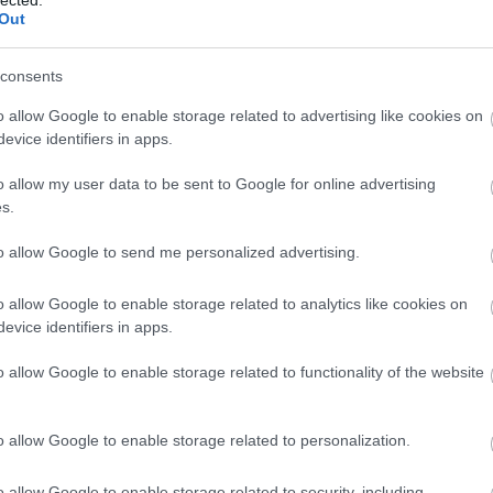
Out
felhasználói tartalomnak minősülnek, értük a
szolgáltatás technikai
üzemeltetője semmilyen felelősséget nem vállal, azokat
ztőjéhez. Részletek a
Felhasználási feltételekben
és az
adatvédelmi tájékoztatóban
.
consents
o allow Google to enable storage related to advertising like cookies on
tine)
2011.02.03. 13:04:15
evice identifiers in apps.
yelmét intézni" mai napig is magyaros megfogalmazás, hiszen '48-ban
ra kívánom a karok és rendek figyelmét intézni, melyek a közbajok
o allow my user data to be sent to Google for online advertising
tják."
s.
figyelmedet, hogy esetleg hozhatnál nyelvhelyességi példákat Zrínyi
to allow Google to send me personalized advertising.
Válasz erre
o allow Google to enable storage related to analytics like cookies on
evice identifiers in apps.
0:26
le, ha nekem kellett volna fordítani, orv transzfernek alítván ('seems to
o allow Google to enable storage related to functionality of the website
Válasz erre
o allow Google to enable storage related to personalization.
50
o allow Google to enable storage related to security, including