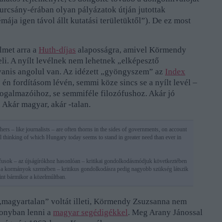
yurcsány-érában olyan pályázatok útján jutottak
ája igen távol állt kutatási területüktől”). De ez most
lmet arra a
Huth-díjas
alaposságra, amivel Körmendy
li. A nyílt levélnek nem lehetnek „elképesztő
yanis angolul van. Az idézett „gyöngyszem” az
Index
 én fordításom lévén, semmi köze sincs se a nyílt levél –
ogalmazóihoz, se semmiféle filozófushoz. Akár jó
. Akár magyar, akár -talan.
phers – like journalists – are often thorns in the sides of governments, on account
tical thinking of which Hungary today seems to stand in greater need than ever in
fusok – az újságírókhoz hasonlóan – kritikai gondolkodásmódjuk következtében
 a kormányok szemében – kritikus gondolkodásra pedig nagyobb szükség látszik
nt bármikor a közelmúltban.
magyartalan” voltát illeti, Körmendy Zsuzsanna nem
szonyban lenni a
magyar segédigékkel
. Meg Arany Jánossal