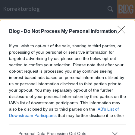
Korrektorblog
A kongruencia sejtelmes köde
Blog -
Do Not Process My Personal Information
A csúnya fiúk szíve 4.
don B
•
2010. október 20.
64
If you wish to opt-out of the sale, sharing to third parties, or
processing of your personal or sensitive information for
targeted advertising by us, please use the below opt-out
Azzal kezdődött, hogy nyájas megmondóemberünk
section to confirm your selection. Please note that after your
újra írt: man@wo.rk to ugyelet Magas színvonalú,
opt-out request is processed you may continue seeing
kulturált jó estét kívánunk! man@wo.rk úgy
interest-based ads based on personal information utilized by
gondolta, hogy ez a cikk/hír érdekelheti önt: Újabb
us or personal information disclosed to third parties prior to
extraadók, vége lehet a magánnyugdíjpénztáraknak
your opt-out. You may separately opt-out of the further
Hé! Van legalább egy…
disclosure of your personal information by third parties on the
IAB’s list of downstream participants. This information may
Egyeztetünk-e? Nem-e?
also be disclosed by us to third parties on the
IAB’s List of
Downstream Participants
that may further disclose it to other
A csúnya fiúk szíve 3.
third parties.
don B
•
2010. október 14.
153
Please note that this website/app uses one or more Google
Personal Data Processing Opt Outs