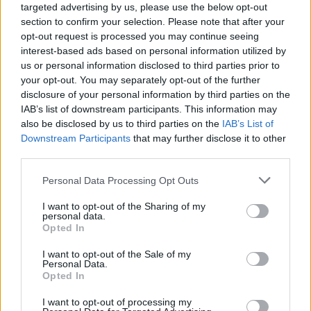
dobas/
targeted advertising by us, please use the below opt-out
section to confirm your selection. Please note that after your
opt-out request is processed you may continue seeing
interest-based ads based on personal information utilized by
dr. Közbiztonság Szilárd
us or personal information disclosed to third parties prior to
16 éve
your opt-out. You may separately opt-out of the further
disclosure of your personal information by third parties on the
@Cook kapitány
:
IAB’s list of downstream participants. This information may
Munk Verának sosem fog.
also be disclosed by us to third parties on the
IAB’s List of
Downstream Participants
that may further disclose it to other
third parties.
alasehir
Please note that this website/app uses one or more Google
Personal Data Processing Opt Outs
16 éve
services and may gather and store information including but
Nem vagyok nyelvész, de nagyon érdekel a
not limited to your visit or usage behaviour. You may click to
I want to opt-out of the Sharing of my
personal data.
nyelvészet.
grant or deny consent to Google and its third-party tags to
Opted In
A munkám nagyrészt abból áll, hogy az idegen
use your data for below specified purposes in below Google
gondolkodást próbálom magyarítani, de tolmács és
consent section.
I want to opt-out of the Sale of my
Personal Data.
fordító sem vagyok.
Opted In
A három csapás törvényéről beszélve, engem nem
segít ki, ha három dobásnak, három rovásnak,
I want to opt-out of processing my