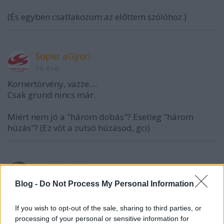
(És egyben csatlakozom az előttem szólóhoz.)
Super aGyuri
16 éve
Kornertörvény, vazze....
Csak grund nincs már.
Miért nem jó a "három dobás"? Esetleg "három
húzás"? (Ez vót a zutsó húzásod, gci)
Cook kapitány
16 éve
Blog -
Do Not Process My Personal Information
@Cook kapitány
: Megjött az eszük. Kösz!
If you wish to opt-out of the sale, sharing to third parties, or
index.hu/belfold/2010/05/19/ertelmetlen_a_harom_
processing of your personal or sensitive information for