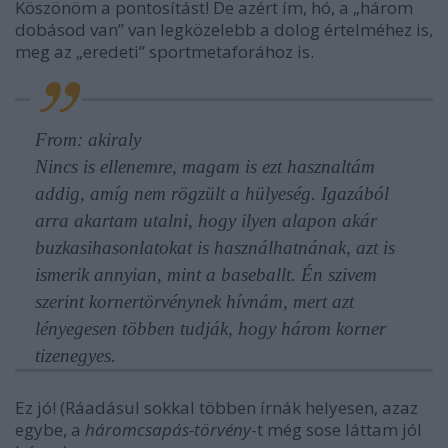
Köszönöm a pontosítást! De azért ím, hó, a „három
dobásod van” van legközelebb a dolog értelméhez is,
meg az „eredeti” sportmetaforához is.
From: akiraly
Nincs is ellenemre, magam is ezt hasznaltám
addig, amíg nem rögzült a hülyeség. Igazából
arra akartam utalni, hogy ilyen alapon akár
buzkasihasonlatokat is használhatnának, azt is
ismerik annyian, mint a baseballt. Én szivem
szerint kornertörvénynek hívnám, mert azt
lényegesen többen tudják, hogy három korner
tizenegyes.
Ez jó! (Ráadásul sokkal többen írnák helyesen, azaz
egybe, a
háromcsapás-törvény
-t még sose láttam jól