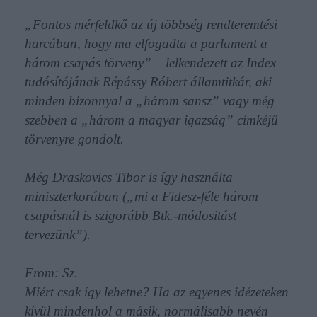
„Fontos mérfeldkő az új többség rendteremtési
harcában, hogy ma elfogadta a parlament a
három csapás törveny” – lelkendezett az Index
tudósítójának Répássy Róbert államtitkár, aki
minden bizonnyal a „három sansz” vagy még
szebben a „három a magyar igazság” címkéjű
törvenyre gondolt.
Még Draskovics Tibor is így használta
miniszterkorában („mi a Fidesz-féle három
csapásnál is szigorúbb Btk.-módositást
tervezünk”).
From: Sz.
Miért csak így lehetne? Ha az egyenes idézeteken
kívül mindenhol a másik, normálisabb nevén