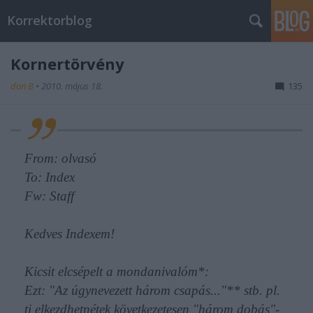
Korrektorblog
Kornertörvény
don B
•
2010. május 18.
135
From: olvasó
To: Index
Fw: Staff
Kedves Indexem!
Kicsit elcsépelt a mondanivalóm*:
Ezt: "Az úgynevezett három csapás..."** stb. pl.
ti elkezdhetnétek következetesen "három dobás"-