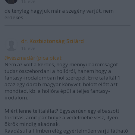
16 éve
de tényleg hagyjuk már a szegény varjút, nem
érdekes...
dr. Közbiztonság Szilárd
16 éve
@vészmadár (pica pica)
:
Nem az volt a kérdés, hogy mennyi baromságot
tudsz összehordani a hollóról, hanem hogy a
fantasy-irodalomban hol szerepel. Erre találtál 1
azaz egy darab magyar könyvet, holott előtt azt
mondtad, kb. a hollóra épül a teljes fantasy-
irodalom.
Miért lenne telitalálat? Egyszerűen egy elbaszott
fordítás, amit pár hülye a védelmébe vesz, ilyen
ökrök mindig akadnak.
Ráadásul a filmben elég egyértelműen varjú látható