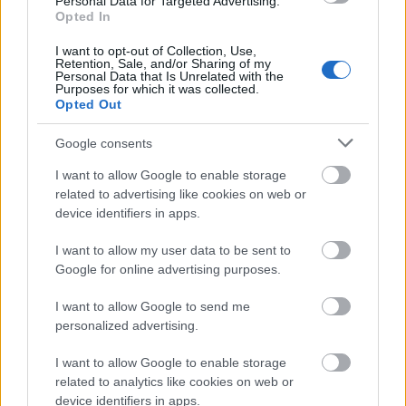
három botlásnak kereszteljük át, mert nem lesz
Personal Data for Targeted Advertising.
Opted In
pontos.
Számomra egy nagy tanulságot hordoz ennek a
I want to opt-out of Collection, Use,
vitának az olvasgatása: mi a fenének kell mindent
Retention, Sale, and/or Sharing of my
Personal Data that Is Unrelated with the
utánoznunk, amit Amerikában (jó eséllyel
Purposes for which it was collected.
Kaliforniában) kitalálnak? Azaz: nem kellene ilyen
Opted Out
hangzatos neveket adni, hanem nevezzék úgy, ami a
lényege: BÜNTETŐ TÖRVÉNYKÖNYV
Google consents
SZIGORÍTÁSÁRÓL SZÓLÓ TÖRVÉNYJAVASLAT.
I want to allow Google to enable storage
related to advertising like cookies on web or
device identifiers in apps.
alasehir
I want to allow my user data to be sent to
16 éve
Google for online advertising purposes.
Nem vagyok nyelvész, de nagyon érdekel a
nyelvészet.
I want to allow Google to send me
A munkám nagyrészt abból áll, hogy az idegen
personalized advertising.
gondolkodást próbálom magyarítani, de tolmács és
fordító sem vagyok.
I want to allow Google to enable storage
A három csapás törvényéről beszélve, engem nem
related to analytics like cookies on web or
segít ki, ha három dobásnak, három rovásnak,
device identifiers in apps.