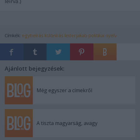
leírva.)
Címkék:
egybeírás különírás
leiterjakab
politikai nyelv
Ajánlott bejegyzések:
Még egyszer a címekről
A tiszta magyarság, avagy