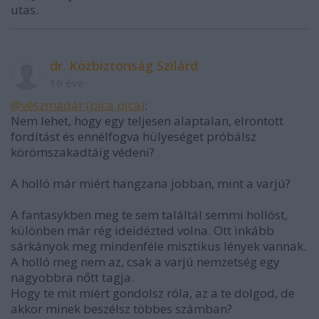
utas.
dr. Közbiztonság Szilárd
16 éve
@vészmadár (pica pica)
:
Nem lehet, hogy egy teljesen alaptalan, elrontott
fordítást és ennélfogva hülyeséget próbálsz
körömszakadtáig védeni?
A holló már miért hangzana jobban, mint a varjú?
A fantasykben meg te sem találtál semmi hollóst,
különben már rég ideidézted volna. Ott inkább
sárkányok meg mindenféle misztikus lények vannak.
A holló meg nem az, csak a varjú nemzetség egy
nagyobbra nőtt tagja.
Hogy te mit miért gondolsz róla, az a te dolgod, de
akkor minek beszélsz többes számban?