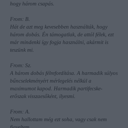
hogy három csapás.
From: B.
Hát de azt meg kevesebben használták, hogy
három dobás. Én támogatlak, de attól félek, ezt
már mindenki így fogja használni, akármit is
teszünk mi.
From: Sz.
A három dobás félrefordítása. A harmadik súlyos
bűncselekményért mérlegelés nélkül a
maximumot kapod. Harmadik partifecske-
erőszak visszaesőként, ilyesmi.
From: A.
Nem hallottam még ezt soha, vagy csak nem
figyeltem.