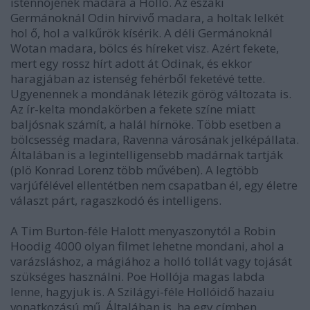
istennőjének madara a Holló. Az északi
Germánoknál Odin hírvivő madara, a holtak lelkét
hol ő, hol a valkűrök kísérik. A déli Germánoknál
Wotan madara, bölcs és híreket visz. Azért fekete,
mert egy rossz hírt adott át Odinak, és ekkor
haragjában az istenség fehérből feketévé tette.
Ugyenennek a mondának létezik görög változata is.
Az ír-kelta mondakörben a fekete színe miatt
baljósnak számít, a halál hírnöke. Több esetben a
bölcsesség madara, Ravenna városának jelképállata.
Általában is a legintelligensebb madárnak tartják
(plö Konrad Lorenz több művében). A legtöbb
varjúfélével ellentétben nem csapatban él, egy életre
választ párt, ragaszkodó és intelligens.
A Tim Burton-féle Halott menyaszonytól a Robin
Hoodig 4000 olyan filmet lehetne mondani, ahol a
varázsláshoz, a mágiához a holló tollát vagy tojását
szükséges használni. Poe Hollója magas labda
lenne, hagyjuk is. A Szilágyi-féle Hollóidő hazaiu
vonatkozású mű. Általában is, ha egy címben