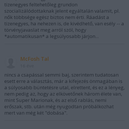
tizenegyes feltehetőleg grundon
szocializálódottaknak jelent egyáltalán valamit, pl.
nők többsége egész biztos nem érti. Ráadást a
tizenegyes, ha nehezen is, de kivédhető, van esély -- a
törvényjavaslat meg arról szól, hogy
*automatikusan* a legsúlyosabb járjon...
McFosh Tal
16 éve
nincs a csapással semmi baj, szerintem tudatosan
esett erre a választás, már a kifejezés önmagában is
a súlyosabb büntetésre utal, elrettent, és ez a lényeg,
nem pedig az, hogy az elkövetőnek három élete van,
mint Super Marionak, és az első rablás, nemi
erőszak, stb. után még nyugodtan próbálkozhat
mert van még két "dobása".