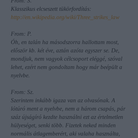
From: S.
Klasszikus elcseszett tükörfordítás:
http://en.wikipedia.org/wiki/Three_strikes_law
From: P.
Óh, en talán ha másodszorra hallottam most,
először kb. két éve, aztán azóta egyszer se. De,
mondjuk, nem vagyok célcsoport eléggé, szóval
lehet, ezért nem gondoltam hogy már beépült a
nyelvbe.
From: Sz.
Szerintem inkább igaza van az olvasónak. A
lótúró ment a nyelvbe, nem a három csapás, pár
száz újságíró kezdte használni ezt az értelmetlen
hülyeséget, senki több. Fizetek neked minden
normális átlagemberért, aki valaha használta,