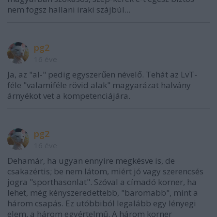
nem fogsz hallani iraki szájbúl...
pg2
16 éve
Ja, az "al-" pedig egyszerűen névelő. Tehát az LvT-
féle "valamiféle rövid alak" magyarázat halvány
árnyékot vet a kompetenciájára.
pg2
16 éve
Dehamár, ha ugyan ennyire megkésve is, de
csakazértis; be nem látom, miért jó vagy szerencsés
jogra "sporthasonlat". Szóval a címadó korner, ha
lehet, még kényszeredettebb, "baromabb", mint a
három csapás. Ez utóbbiból legalább egy lényegi
elem, a három egyértelmű. A három korner