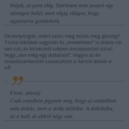
hívjuk, az pont elég. Szerintem nem zavaró egy
szövegen belül, mert végig világos, hogy
ugyanarra gondolunk.
De könyörgök, miért
sansz
meg
húzás
meg
igazság?
Tiszta lököttek vagytok! Az „eredetiben” is
dobás
-ról
van szó, és kicseszett szépen összepasszol azzal,
hogy „van még egy dobásod”. Vagyis az én
olvasószerkesztői szavazatom a
három dobás
-é.
uff
From: akiraly
Csak csendben jegyzem meg, hogy az eredetiben
nem dobás, mert a strike ütőhiba. A dobóhiba,
az a ball, és abból négy van.