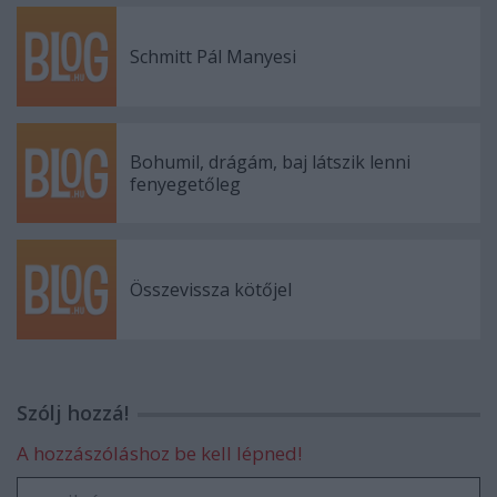
Schmitt Pál Manyesi
Bohumil, drágám, baj látszik lenni
fenyegetőleg
Összevissza kötőjel
Szólj hozzá!
A hozzászóláshoz be kell lépned!