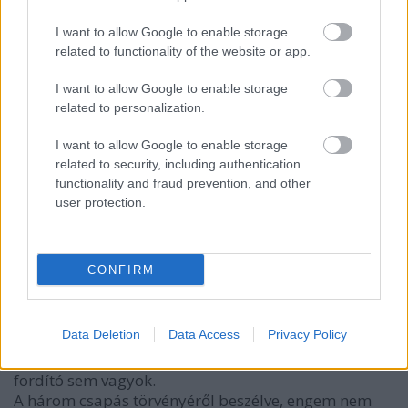
három botlásnak kereszteljük át, mert nem lesz
I want to allow Google to enable storage
pontos.
related to functionality of the website or app.
Számomra egy nagy tanulságot hordoz ennek a
vitának az olvasgatása: mi a fenének kell mindent
I want to allow Google to enable storage
utánoznunk, amit Amerikában (jó eséllyel
related to personalization.
Kaliforniában) kitalálnak? Azaz: nem kellene ilyen
hangzatos neveket adni, hanem nevezzék úgy, ami a
I want to allow Google to enable storage
lényege: BÜNTETŐ TÖRVÉNYKÖNYV
related to security, including authentication
SZIGORÍTÁSÁRÓL SZÓLÓ TÖRVÉNYJAVASLAT.
functionality and fraud prevention, and other
user protection.
alasehir
16 éve
CONFIRM
Nem vagyok nyelvész, de nagyon érdekel a
nyelvészet.
Data Deletion
Data Access
Privacy Policy
A munkám nagyrészt abból áll, hogy az idegen
gondolkodást próbálom magyarítani, de tolmács és
fordító sem vagyok.
A három csapás törvényéről beszélve, engem nem