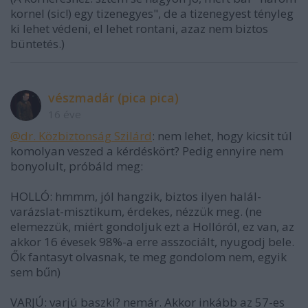
kornel (sic!) egy tizenegyes", de a tizenegyest tényleg
ki lehet védeni, el lehet rontani, azaz nem biztos
büntetés.)
vészmadár (pica pica)
16 éve
@dr. Közbiztonság Szilárd
: nem lehet, hogy kicsit túl
komolyan veszed a kérdéskört? Pedig ennyire nem
bonyolult, próbáld meg:
HOLLÓ: hmmm, jól hangzik, biztos ilyen halál-
varázslat-misztikum, érdekes, nézzük meg. (ne
elemezzük, miért gondoljuk ezt a Hollóról, ez van, az
akkor 16 évesek 98%-a erre asszociált, nyugodj bele.
Ők fantasyt olvasnak, te meg gondolom nem, egyik
sem bűn)
VARJÚ: varjú baszki? nemár. Akkor inkább az 57-es