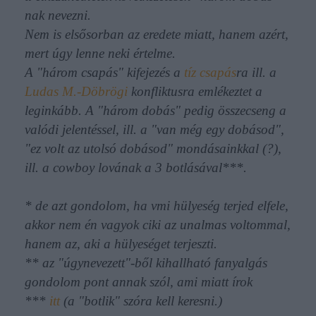
nak nevezni.
Nem is elsősorban az eredete miatt, hanem azért,
mert úgy lenne neki értelme.
A "három csapás" kifejezés a
tíz csapás
ra ill. a
Ludas M.-Döbrögi
konfliktusra emlékeztet a
leginkább. A "három dobás" pedig összecseng a
valódi jelentéssel, ill. a "van még egy dobásod",
"ez volt az utolsó dobásod" mondásainkkal (?),
ill. a cowboy lovának a 3 botlásával***.
* de azt gondolom, ha vmi hülyeség terjed elfele,
akkor nem én vagyok ciki az unalmas voltommal,
hanem az, aki a hülyeséget terjeszti.
** az "úgynevezett"-ből kihallható fanyalgás
gondolom pont annak szól, ami miatt írok
***
itt
(a "botlik" szóra kell keresni.)