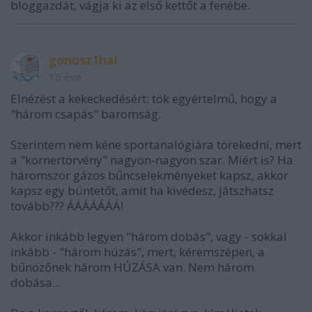
bloggazdát, vágja ki az első kettőt a fenébe.
gonosz1hal
16 éve
Elnézést a kekeckedésért: tök egyértelmű, hogy a
"három csapás" baromság.
Szerintem nem kéne sportanalógiára törekedni, mert
a "kornertörvény" nagyon-nagyon szar. Miért is? Ha
háromszor gázos bűncselekményeket kapsz, akkor
kapsz egy büntetőt, amit ha kivédesz, játszhatsz
tovább??? ÁÁÁÁÁÁÁ!
Akkor inkább legyen "három dobás", vagy - sokkal
inkább - "három húzás", mert, kéremszépen, a
bűnözőnek három HÚZÁSA van. Nem három
dobása...