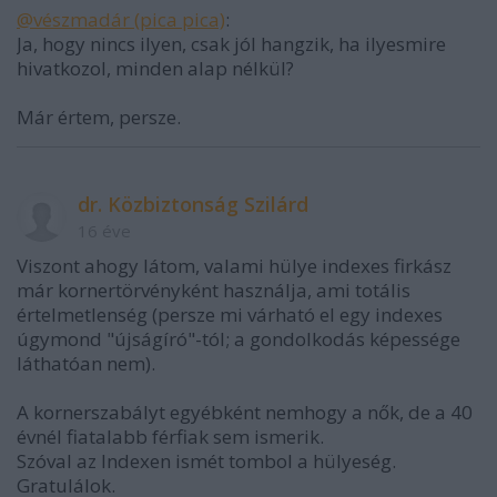
@vészmadár (pica pica)
:
Ja, hogy nincs ilyen, csak jól hangzik, ha ilyesmire
hivatkozol, minden alap nélkül?
Már értem, persze.
dr. Közbiztonság Szilárd
16 éve
Viszont ahogy látom, valami hülye indexes firkász
már kornertörvényként használja, ami totális
értelmetlenség (persze mi várható el egy indexes
úgymond "újságíró"-tól; a gondolkodás képessége
láthatóan nem).
A kornerszabályt egyébként nemhogy a nők, de a 40
évnél fiatalabb férfiak sem ismerik.
Szóval az Indexen ismét tombol a hülyeség.
Gratulálok.