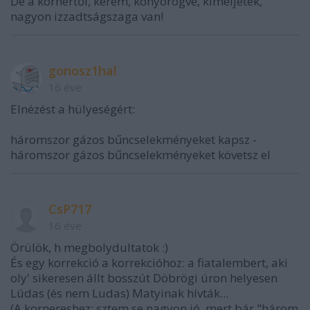
De a kornertől, kérem, könyörögve, kíméljetek,
nagyon izzadtságszaga van!
gonosz1hal
16 éve
Elnézést a hülyeségért:
háromszor gázos bűncselekményeket kapsz -
háromszor gázos bűncselekményeket követsz el
CsP717
16 éve
Örülök, h megbolydultatok :)
És egy korrekció a korrekcióhoz: a fiatalembert, aki
oly' sikeresen állt bosszút Döbrögi úron helyesen
Lúdas (és nem Ludas) Matyinak hívták...
(A kornereshez: sztem se nagyon jó, mert bár "három