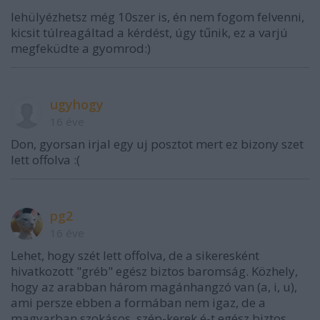
lehülyézhetsz még 10szer is, én nem fogom felvenni,
kicsit túlreagáltad a kérdést, úgy tűnik, ez a varjú
megfeküdte a gyomrod:)
ugyhogy
16 éve
Don, gyorsan irjal egy uj posztot mert ez bizony szet
lett offolva :(
pg2
16 éve
Lehet, hogy szét lett offolva, de a sikeresként
hivatkozott "gréb" egész biztos baromság. Közhely,
hogy az arabban három magánhangzó van (a, i, u),
ami persze ebben a formában nem igaz, de a
magyarban szokásos, szép-kerek é-t egész biztos