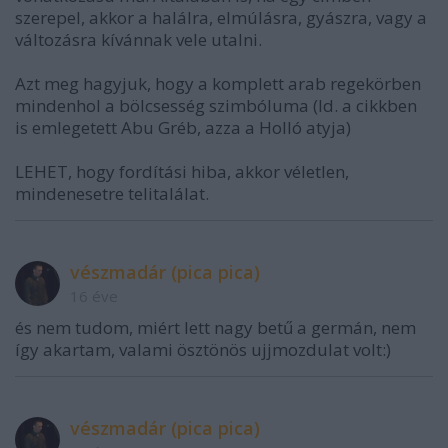
szerepel, akkor a halálra, elmúlásra, gyászra, vagy a
változásra kívánnak vele utalni.
Azt meg hagyjuk, hogy a komplett arab regekörben
mindenhol a bölcsesség szimbóluma (ld. a cikkben
is emlegetett Abu Gréb, azza a Holló atyja)
LEHET, hogy fordítási hiba, akkor véletlen,
mindenesetre telitalálat.
vészmadár (pica pica)
16 éve
és nem tudom, miért lett nagy betű a germán, nem
így akartam, valami ösztönös ujjmozdulat volt:)
vészmadár (pica pica)