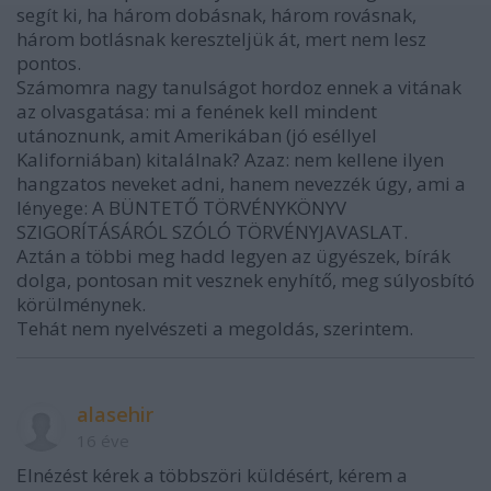
segít ki, ha három dobásnak, három rovásnak,
három botlásnak kereszteljük át, mert nem lesz
pontos.
Számomra nagy tanulságot hordoz ennek a vitának
az olvasgatása: mi a fenének kell mindent
utánoznunk, amit Amerikában (jó eséllyel
Kaliforniában) kitalálnak? Azaz: nem kellene ilyen
hangzatos neveket adni, hanem nevezzék úgy, ami a
lényege: A BÜNTETŐ TÖRVÉNYKÖNYV
SZIGORÍTÁSÁRÓL SZÓLÓ TÖRVÉNYJAVASLAT.
Aztán a többi meg hadd legyen az ügyészek, bírák
dolga, pontosan mit vesznek enyhítő, meg súlyosbító
körülménynek.
Tehát nem nyelvészeti a megoldás, szerintem.
alasehir
16 éve
Elnézést kérek a többszöri küldésért, kérem a