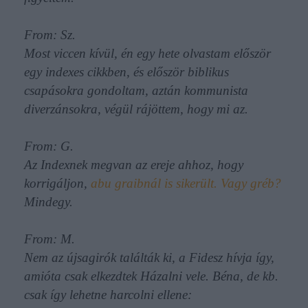
From: Sz.
Most viccen kívül, én egy hete olvastam először
egy indexes cikkben, és először biblikus
csapásokra gondoltam, aztán kommunista
diverzánsokra, végül rájöttem, hogy mi az.
From: G.
Az Indexnek megvan az ereje ahhoz, hogy
korrigáljon,
abu graibnál is sikerült. Vagy gréb?
Mindegy.
From: M.
Nem az újsagirók találták ki, a Fidesz hívja így,
amióta csak elkezdtek Házalni vele. Béna, de kb.
csak így lehetne harcolni ellene: