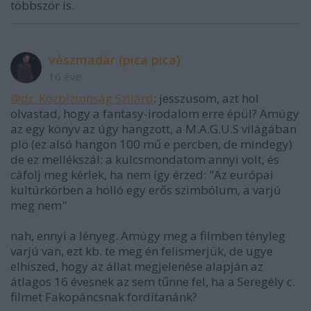
többször is.
vészmadár (pica pica)
16 éve
@dr. Közbiztonság Szilárd
: jesszusom, azt hol
olvastad, hogy a fantasy-irodalom erre épül? Amúgy
az egy könyv az úgy hangzott, a M.A.G.U.S világában
plö (ez alsó hangon 100 mű e percben, de mindegy)
de ez mellékszál: a kulcsmondatom annyi volt, és
cáfolj meg kérlek, ha nem így érzed: "Az európai
kultúrkörben a holló egy erős szimbólum, a varjú
meg nem"
nah, ennyi a lényeg. Amúgy meg a filmben tényleg
varjú van, ezt kb. te meg én felismerjük, de ugye
elhiszed, hogy az állat megjelenése alapján az
átlagos 16 évesnek az sem tűnne fel, ha a Seregély c.
filmet Fakopáncsnak fordítanánk?