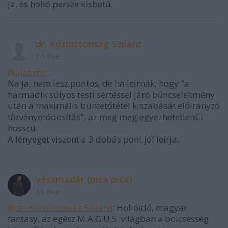
Ja, és holló persze kisbetű.
dr. Közbiztonság Szilárd
16 éve
@alasehir
:
Na ja, nem lesz pontos, de ha leírnák, hogy "a
harmadik súlyos testi sértéssel járó bűncselekmény
után a maximális büntetőtétel kiszabását előirányzó
törvénymódosítás", az meg megjegyezhetetlenül
hosszú.
A lényeget viszont a 3 dobás pont jól leírja.
vészmadár (pica pica)
16 éve
@dr. Közbiztonság Szilárd
: Hollóidő, magyar
fantasy, az egész M.A.G.U.S. világban a bölcsesség