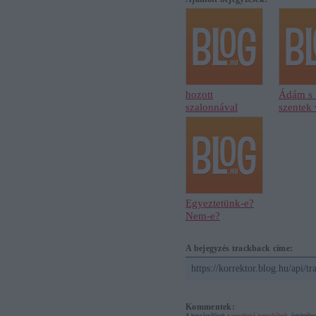
hozott
Ádám s
szalonnával
szentek 
Egyeztetünk-e?
Nem-e?
A bejegyzés trackback címe:
https://korrektor.blog.hu/api/t
Kommentek:
A hozzászólások a
vonatkozó jogszabályok
értelmében 