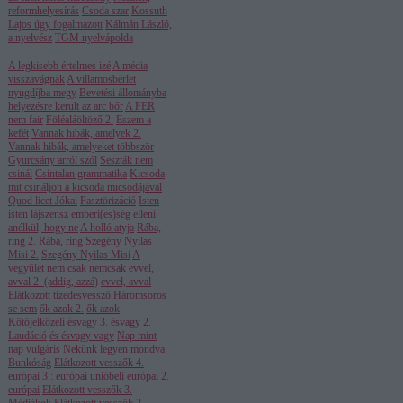
reformhelyesírás
Csoda szar
Kossuth
Lajos úgy fogalmazott
Kálmán László,
a nyelvész
TGM nyelvápolda
A legkisebb értelmes izé
A média
visszavágnak
A villamosbérlet
nyugdíjba megy
Bevetési állományba
helyezésre került az arc bőr
A FER
nem fair
Föléaláöltöző 2.
Eszem a
kefét
Vannak hibák, amelyek 2.
Vannak hibák, amelyeket többször
Gyurcsány arról szól
Seszták nem
csinál
Csintalan grammatika
Kicsoda
mit csináljon a kicsoda micsodájával
Quod licet Jókai
Pasztörizáció
Isten
isten
lájszensz
emberi(es)ség elleni
anélkül, hogy ne
A holló atyja
Rába,
ring 2.
Rába, ring
Szegény Nyilas
Misi 2.
Szegény Nyilas Misi
A
vegyület
nem csak nemcsak
evvel,
avval 2. (addig, azzá)
evvel, avval
Elátkozott tizedesvessző
Háromsoros
se sem
ők azok 2.
ők azok
Kötőjelközeli
ésvagy 3.
ésvagy 2.
Laudáció
és ésvagy vagy
Nap mint
nap vulgáris
Nekünk legyen mondva
Bunkóság
Elátkozott vesszők 4.
európai 3.: európai unióbeli
európai 2.
európai
Elátkozott vesszők 3.