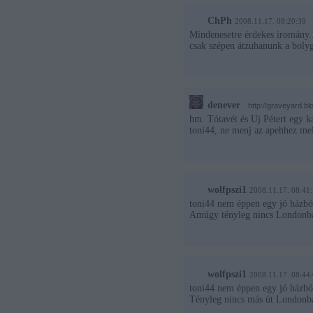
ChPh
2008.11.17. 08:20:39
Mindenesetre érdekes iromány..
csak szépen átzuhanunk a bolyg
denever
·
http://graveyard.bl
hm. Tótavét és Uj Pétert egy ka
toni44, ne menj az apehhez me
wolfpszi1
2008.11.17. 08:41
toni44 nem éppen egy jó házból
Amúgy tényleg nincs Londonba 
wolfpszi1
2008.11.17. 08:44
toni44 nem éppen egy jó házbó
Tényleg nincs más út Londonba