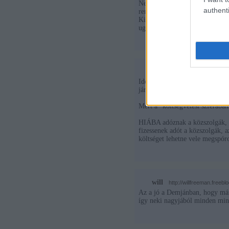
Nem, egyszerüen pillanatnyilag
authenti
rendszerből (már nem munkanél
Kivéve, hogy ez a 100 ezer emb
ugye máshoz nem értenek.
Manyizga (törölt)
2008.11
Ideje lenne már, hogy végre ann
járulékot. Eltartva ezzel 10-et.
Mert a "költségvetési szférába
HIÁBA adóznak a közszolgák, az
fizessenek adót a közszolgák, az
költséget lehetne vele megspóro
will
·
http://willfreeman.freebl
Az a jó a Demjánban, hogy má
így neki nagyjából minden mind