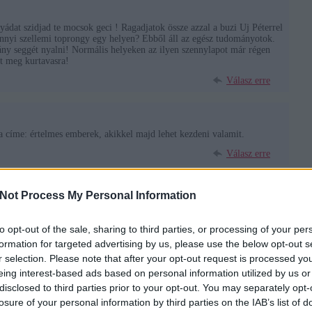
at szidjad te mocsok geci ! Ragadjatok össze azzal a buzi Uj Péterrel
nyi szellemi toprongy egy helyen? Ebből áll az egész tudományotok.
ny seggét nyalni! Normális helyeken az ilyen szennylapot már régen
t meg kurtavasra!
Válasz erre
sta címe: értelmes emberek, akikkel majd lehet kezdeni valamit.
Válasz erre
Not Process My Personal Information
sta neve: értelmes emberek, akikkel lehet kezdeni valamit.
Válasz erre
to opt-out of the sale, sharing to third parties, or processing of your per
formation for targeted advertising by us, please use the below opt-out s
r selection. Please note that after your opt-out request is processed y
m/
2008.11.17. 06:48:36
eing interest-based ads based on personal information utilized by us or
disclosed to third parties prior to your opt-out. You may separately opt-
Válasz erre
losure of your personal information by third parties on the IAB’s list of