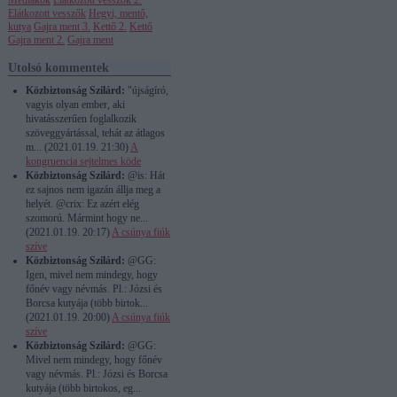
Médiákok
Elátkozott vesszők 2.
Elátkozott vesszők
Hegyi, mentő,
kutya
Gajra ment 3.
Kettő 2.
Kettő
Gajra ment 2.
Gajra ment
Utolsó kommentek
Közbiztonság Szilárd:
"újságíró,
vagyis olyan ember, aki
hivatásszerűen foglalkozik
szöveggyártással, tehát az átlagos
m...
(
2021.01.19. 21:30
)
A
kongruencia sejtelmes köde
Közbiztonság Szilárd:
@is: Hát
ez sajnos nem igazán állja meg a
helyét. @crix: Ez azért elég
szomorú. Mármint hogy ne...
(
2021.01.19. 20:17
)
A csúnya fiúk
szíve
Közbiztonság Szilárd:
@GG:
Igen, mivel nem mindegy, hogy
főnév vagy névmás. Pl.: Józsi és
Borcsa kutyája (több birtok...
(
2021.01.19. 20:00
)
A csúnya fiúk
szíve
Közbiztonság Szilárd:
@GG:
Mivel nem mindegy, hogy főnév
vagy névmás. Pl.: Józsi és Borcsa
kutyája (több birtokos, eg...