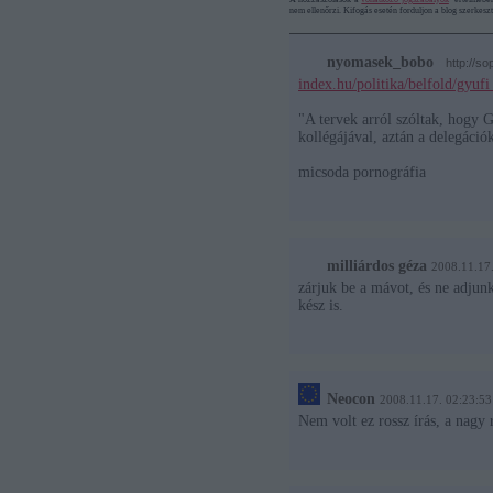
nem ellenőrzi. Kifogás esetén forduljon a blog szerkes
nyomasek_bobo
·
http://s
index.hu/politika/belfold/gyufi
"A tervek arról szóltak, hogy 
kollégájával, aztán a delegáció
micsoda pornográfia
milliárdos géza
2008.11.17
zárjuk be a mávot, és ne adjunk
kész is.
Neocon
2008.11.17. 02:23:53
Nem volt ez rossz írás, a nagy 