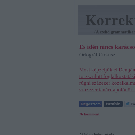
Korrek
(A szelíd grammatikan
És idén nincs karács
Ortográf Cirkusz
Most képzeljük el Demján
torzszülött foglalkoztatási
rúgni százezer közalkalma
százezer tanári-ápolónői f
76
komment
Ajánlott bejegyzések: