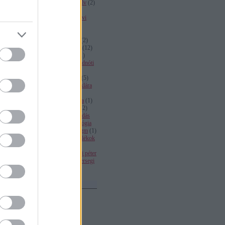
tulajdonnevek
(
2
)
ni alak
(
1
)
nyelv
(
2
)
nyelvhelyesség
(
3
)
nyelvi alapú
tahózás
(
3
)
nyelvi jogok
(
1
)
nyelvi
mítoszok
(
9
)
nyelvművelés
(
18
)
nyelvstratégia
(
1
)
nyelvtan
(
6
)
nyelvtudomány
(
2
)
ökölszabály
(
2
)
orosz józsef
(
1
)
ortográf cirkusz
(
12
)
pagertéty irma
(
1
)
pleonazmus
(
1
)
politikai
(
2
)
politikai nyelv
(
1
)
radnóti
(
1
)
rájnis józsef
(
1
)
reklám
(
1
)
rendezvénynevek
(
1
)
sajtónyelv
(
5
)
sajtónyelvi patronok
(
4
)
sándor klára
(
2
)
schmitt pál
(
3
)
segédige
(
1
)
szaknyelv
(
1
)
számok helyesírása
(
1
)
személyes névmás
(
3
)
szintaxis
(
2
)
szociolingvisztika
(
1
)
szólásmondás
(
1
)
szőrszálhasogatás
(
12
)
tautológia
(
1
)
terpeszkedő kifejezések
(
1
)
tgm
(
1
)
többszörös összetételek
(
1
)
toldalékok
kötőjelezése
(
2
)
topik
(
2
)
tulajdonnevek
(
1
)
újságírás
(
1
)
uj péter
(
1
)
vaskalap
(
8
)
Verseghy
(
1
)
Versegi
(
1
)
vonatkozó névmás
(
1
)
Felhő
Archívum
2014 március
(
1
)
2014 január
(
1
)
2013 április
(
1
)
2012 november
(
3
)