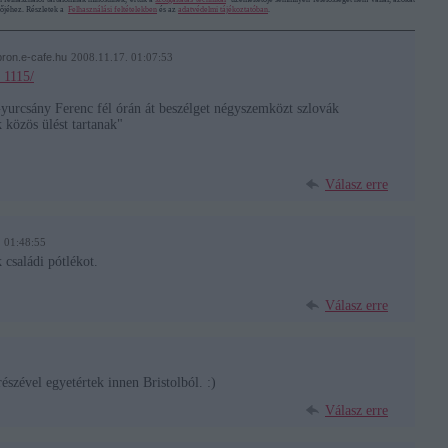
ztőjéhez. Részletek a
Felhasználási feltételekben
és az
adatvédelmi tájékoztatóban
.
opron.e-cafe.hu
2008.11.17. 01:07:53
_1115/
Gyurcsány Ferenc fél órán át beszélget négyszemközt szlovák
k közös ülést tartanak"
Válasz erre
. 01:48:55
 családi pótlékot.
Válasz erre
részével egyetértek innen Bristolból. :)
Válasz erre