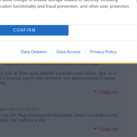
 több lesz a munkanélküli, akik 9 hónap múlva kikerülnek a
cation functionality and fraud prevention, and other user protection.
küliek leszenk) így papíron meg lesz oldva minden.
er illetve ezek családjai kb 300 000 ember szegénységbe kerül, mert
Válasz erre
CONFIRM
.17. 08:15:31
ak az 1,8-2 millió embernek az érdekét nézzék, aki fizet adót és
Data Deletion
Data Access
Privacy Policy
n" dolgozók bérét a versenyszférában dolgozók adója adja.
 csak az állam egyik zsebéből a másikba rakást jelenti. Akár ne is
 ő fizetésük legyen nettó definitíve. Sok adminisztrációs és utalási
lni.
Válasz erre
og.hu
2008.11.17. 08:18:11
r rég nem Magyarországon tevékenykedik, hanem a határokon kívül,
egy, úgy oszthatja az észt.
Válasz erre