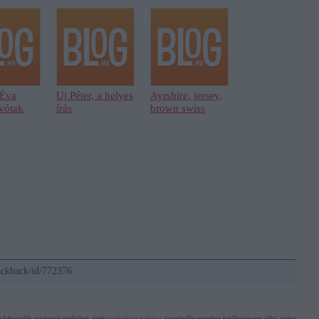
 Éva
Uj Péter, a helyes
Ayrshire, jersey,
vótak
írás
brown swiss
rackback/id/772376
felhasználói tartalomnak minősülnek, értük a
szolgáltatás technikai
üzemeltetője semmilyen felelősséget nem vállal, azokat