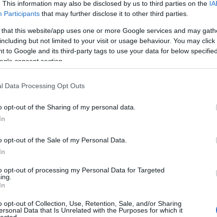
. This information may also be disclosed by us to third parties on the
IA
Participants
that may further disclose it to other third parties.
7:09
hogy érdekes módon, amikor közszolgákról, meg közalkalmazottakról
 that this website/app uses one or more Google services and may gath
óvónő, meg a tűzoltó kerül terítékre, holott szerintem nem őket kellene
including but not limited to your visit or usage behaviour. You may click 
gatást, meg a bürokráciát. Ne legyen már 3200 önkormányzatunk, meg
 to Google and its third-party tags to use your data for below specifi
uk spec. a tanárokkal kapcsolatban én inkább emelném a fizetésüket,
 az oda nem illő, a pályára teljes mértékben alkalmatlan egyedeket.
ogle consent section.
zok mondják meg, hogy kiket kellene kirúgni /
onni", akiktől tényleg el kellene venni, így nem túl sok jót várok a
l Data Processing Opt Outs
ban pedig: Igenis van neki jogalapja, meg történelme. Régebben heti
a havi fizetésre, akkor alakult úgy, hogy 4 heti fizetés lett egy havi, de
n 52 hát van, ezért "lett" 13. havi fizetés.
o opt-out of the Sharing of my personal data.
In
Válasz erre
o opt-out of the Sale of my Personal Data.
In
kellett olvasni. Aztán egy kicsit kevesebbet kellett a sorok között
zött kell olvasni, de máshogy. Ezt is meg kell tanulni, ahogy azt a régi
to opt-out of processing my Personal Data for Targeted
on vágta a nép.
ing.
i, hogy mindenen (de tényleg mindenen) cimke van. Van aki a cimkén
In
 a dolgokat (és lépten-nyomon pofára esik) és van, aki megkapargatja a
tta. Hát, sose az, amit a cimkére írtak.
o opt-out of Collection, Use, Retention, Sale, and/or Sharing
sor, a sorok közé egyre többet írnak, egyre apróbb betükkel.
ersonal Data that Is Unrelated with the Purposes for which it
lolvasni, kibogarászni, minden cimkét lehetetlen lekapargatni. Így
lected.