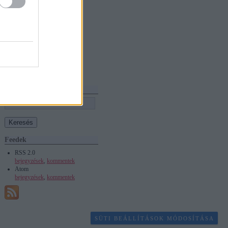
2012 április
(
1
)
2011 szeptember
(
1
)
2011 március
(
1
)
2011 február
(
2
)
2010 december
(
1
)
2010 november
(
1
)
2010 október
(
2
)
2010 szeptember
(
4
)
Tovább
...
Keresés
Feedek
RSS 2.0
bejegyzések
,
kommentek
Atom
bejegyzések
,
kommentek
SÜTI BEÁLLÍTÁSOK MÓDOSÍTÁSA