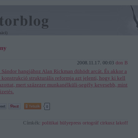
torblog
áci)
ony
2008.11.17. 00:03
don B
 Sándor hangjához Alan Rickman dühödt arcát. És akkor a
 konstrukció strukturális reformja azt jelenti, hogy ki kell
zottat, mert százezer munkanélküli-segély kevesebb, mint
izetés.
Tetszik
0
Címkék:
politikai
hülyepress
ortográf cirkusz
lakoff