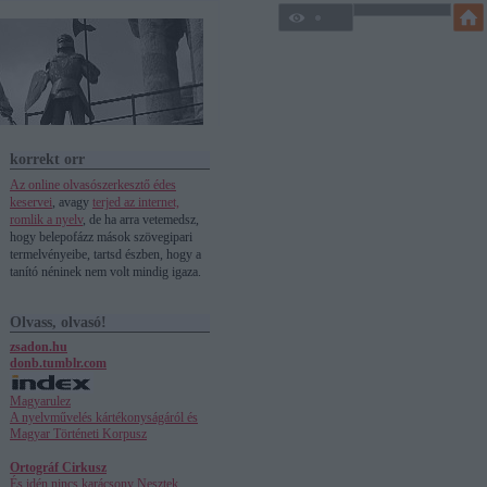
korrekt orr
Az online olvasószerkesztő édes
keservei
, avagy
terjed az internet,
romlik a nyelv
, de ha arra vetemedsz,
hogy belepofázz mások szövegipari
termelvényeibe, tartsd észben, hogy a
tanító néninek nem volt mindig igaza.
Olvass, olvasó!
zsadon.hu
donb.tumblr.com
Magyarulez
A nyelvművelés kártékonyságáról és
Magyar Történeti Korpusz
Ortográf Cirkusz
És idén nincs karácsony
Nesztek,