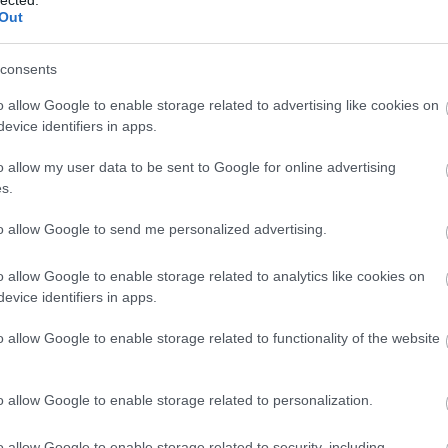
ájékozottabbak is értetlenek és tájékozatlanok. Ez egy lehetetlen
Out
 kitartó harcot folytatnak a sorok között olvasókkal és
 addig jó, amíg a valóságnak még a közelében sincs az egyszeri
consents
ez van.
get, a csattanó elmarad. Ahhoz kellene valami stabil, fix dolog, amin
o allow Google to enable storage related to advertising like cookies on
 világrend összeomlása úgy tűnik nem ilyen.
evice identifiers in apps.
Válasz erre
o allow my user data to be sent to Google for online advertising
s.
to allow Google to send me personalized advertising.
Válasz erre
o allow Google to enable storage related to analytics like cookies on
evice identifiers in apps.
fizetés. Mert, ugye, tizenharmadik hónap nincs is"
o allow Google to enable storage related to functionality of the website
t ez nem kegy, hanem a normális fizetés része volt, mivel alacsonyaka
dás.
mány, egyoldalúan. Legalább most van mire fogni, világazdasági válság
o allow Google to enable storage related to personalization.
jtanak 100 ezere közalkalmazotat, akkor megszünik az óvónő, vagy
o allow Google to enable storage related to security, including