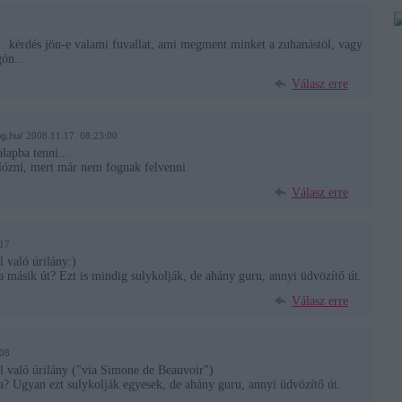
. kérdés jön-e valami fuvallat, ami megment minket a zuhanástól, vagy
ón...
Válasz erre
og.hu/
2008.11.17. 08:23:00
lapba tenni...
lózni, mert már nem fognak felvenni.
Válasz erre
:17
 való úrilány:)
másik út? Ezt is mindig sulykolják, de ahány guru, annyi üdvözítő út.
Válasz erre
:08
l való úrilány ("via Simone de Beauvoir")
? Ugyan ezt sulykolják egyesek, de ahány guru, annyi üdvözítő út.