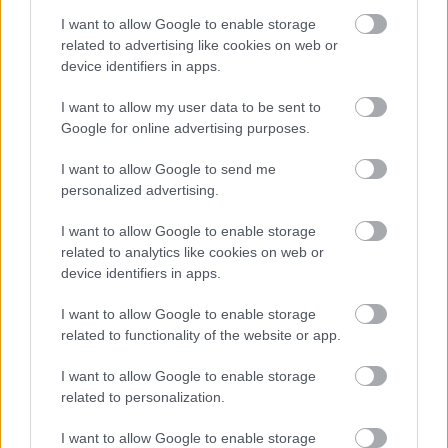
18 éve
I want to allow Google to enable storage
A 200 év arra vonatkozott, hogy az előtt az Árpád-
related to advertising like cookies on web or
ház terminus sem létezett, tehát (következtetés) az
device identifiers in apps.
Árpád-sáv sem létezhetett ennél korábban. VISZONT:
I want to allow my user data to be sent to
(a szerző által) bizonyítható előfordulása az Árpád-
Google for online advertising purposes.
sáv (árpádsáv) szónak még ennyire régről sincs, ÚGY
TŰNIK, hogy csak a nyilasokhoz köthetően, a
I want to allow Google to send me
nyilasok ÓTA létezik ez a szó.
personalized advertising.
Ennek az elméletnek a megdöntésére szívesen látja a
szerző a konkrét példákat.
I want to allow Google to enable storage
related to analytics like cookies on web or
Érthető?
device identifiers in apps.
I want to allow Google to enable storage
related to functionality of the website or app.
Cpt. Flint
18 éve
I want to allow Google to enable storage
"[...]Árpád-sáv sem létezhetett ennél korábban."
related to personalization.
I want to allow Google to enable storage
Mielőtt megint belekötne valaki, és újrakezdenénk az