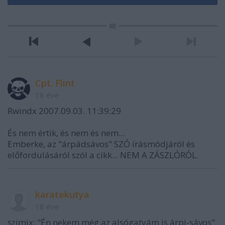
Cpt. Flint
18 éve
Rwindx 2007.09.03. 11:39:29
És nem értik, és nem és nem...
Emberke, az "árpádsávos" SZÓ írásmódjáról és
előfordulásáról szól a cikk... NEM A ZÁSZLÓRÓL.
karatekutya
18 éve
szimix: "Én nekem még az alsógatyám is árpi-sávos"