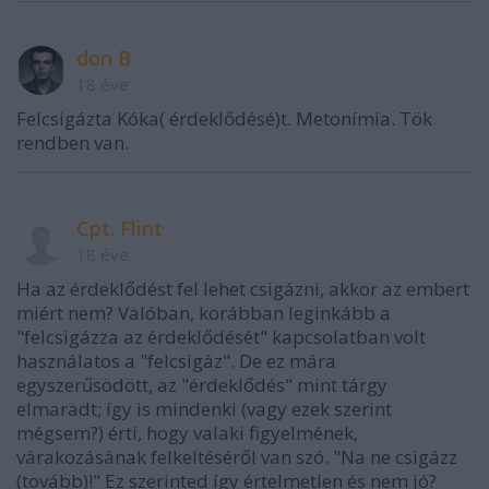
don B
18 éve
Felcsigázta Kóka( érdeklődésé)t. Metonímia. Tök
rendben van.
Cpt. Flint
18 éve
Ha az érdeklődést fel lehet csigázni, akkor az embert
miért nem? Valóban, korábban leginkább a
"felcsigázza az érdeklődését" kapcsolatban volt
használatos a "felcsigáz". De ez mára
egyszerűsödött, az "érdeklődés" mint tárgy
elmaradt; így is mindenki (vagy ezek szerint
mégsem?) érti, hogy valaki figyelmének,
várakozásának felkeltéséről van szó. "Na ne csigázz
(tovább)!" Ez szerinted így értelmetlen és nem jó?