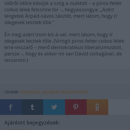
időről időre kibújik a szög a zsákból – a piros-fehér
csíkos lélek felszínre tör –, hogyaszongya: „Azért
lengetek Árpád-sávos zászlót, mert látom, hogy
ti
idegesek lesztek tőle.”
Én meg azért írom kis á-val, mert látom, hogy
ti
idegesek lesztek tőle. (Virtigli piros-fehér csíkos lélek
erre visszalő – merő demokratikus liberalizmusból,
persze –, hogy és akkor mi van Dávid csillagával, de
leszarom.)
Címkék:
helyesírás
árpádsáv
köznevesülés
Ajánlott bejegyzések: