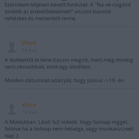
Szerintem teljesen bevett fordulat. A "Na ne csigázd
tovább az érdeklődésemet!" viszont baromi
nehézkes és mesterkélt lenne.
Vince
18 éve
A tévékettőt le kéne baszni megint, mert még mindig
nem okosabbak, mint egy ötödikes.
Minden dátumnál odaírják, hogy június ->19.-én
Vince
18 éve
A Mokkában. Lásd: tv2 videók. Vagy holnap reggel,
feltéve ha a holnap nem hétvége, vagy munkaszüneti
nap :)