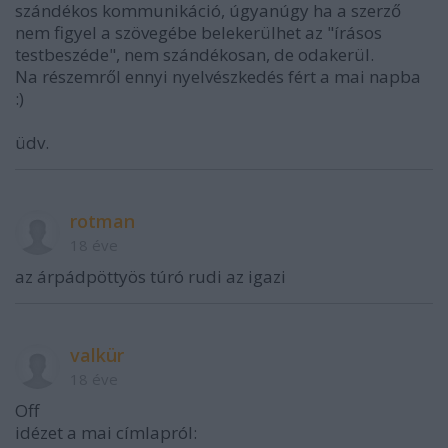
szándékos kommunikáció, úgyanúgy ha a szerző
nem figyel a szövegébe belekerülhet az "írásos
testbeszéde", nem szándékosan, de odakerül.
Na részemről ennyi nyelvészkedés fért a mai napba
:)
üdv.
rotman
18 éve
az árpádpöttyös túró rudi az igazi
valkür
18 éve
Off
idézet a mai címlapról: