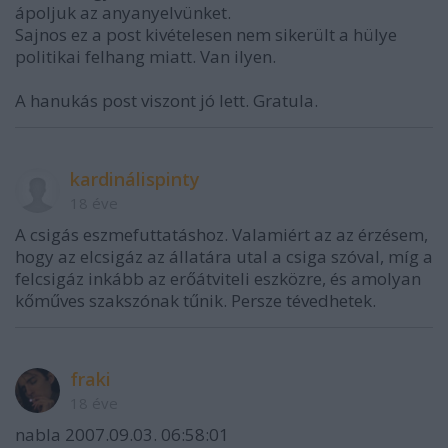
ápoljuk az anyanyelvünket.
Sajnos ez a post kivételesen nem sikerült a hülye
politikai felhang miatt. Van ilyen.
A hanukás post viszont jó lett. Gratula.
kardinálispinty
18 éve
A csigás eszmefuttatáshoz. Valamiért az az érzésem,
hogy az elcsigáz az állatára utal a csiga szóval, míg a
felcsigáz inkább az erőátviteli eszközre, és amolyan
kőműves szakszónak tűnik. Persze tévedhetek.
fraki
18 éve
nabla 2007.09.03. 06:58:01