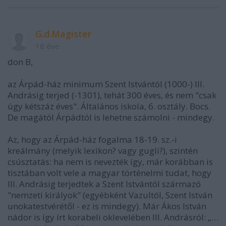
G.d.Magister
18 éve
don B,
az Árpád-ház minimum Szent Istvántól (1000-) III.
Andrásig terjed (-1301), tehát 300 éves, és nem "csak
úgy kétszáz éves". Általános iskola, 6. osztály. Bocs.
De magától Árpádtól is lehetne számolni - mindegy.
Az, hogy az Árpád-ház fogalma 18-19. sz.-i
kreálmány (melyik lexikon? vagy gugli?), szintén
csúsztatás: ha nem is nevezték így, már korábban is
tisztában volt vele a magyar történelmi tudat, hogy
III. Andrásig terjedtek a Szent Istvántól származó
"nemzeti királyok" (egyébként Vazultól, Szent István
unokatestvérétől - ez is mindegy). Már Ákos István
nádor is így írt korabeli oklevelében III. Andrásról: „…