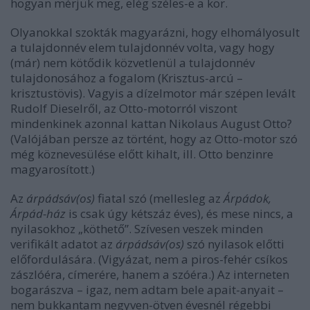
hogyan mérjük meg, elég széles-e a kör.
Olyanokkal szokták magyarázni, hogy elhomályosult
a tulajdonnév elem tulajdonnév volta, vagy hogy
(már) nem kötődik közvetlenül a tulajdonnév
tulajdonosához a fogalom (Krisztus-arcú –
krisztustövis). Vagyis a dízelmotor már szépen levált
Rudolf Dieselről, az Otto-motorról viszont
mindenkinek azonnal kattan Nikolaus August Otto?
(Valójában persze az történt, hogy az Otto-motor szó
még köznevesülése előtt kihalt, ill. Otto benzinre
magyarosított.)
Az
árpádsáv(os)
fiatal szó (mellesleg az
Árpádok,
Árpád-ház
is csak úgy kétszáz éves), és mese nincs, a
nyilasokhoz „köthető”. Szívesen veszek minden
verifikált adatot az
árpádsáv(os)
szó nyilasok előtti
előfordulására. (Vigyázat, nem a piros-fehér csíkos
zászlóéra, címerére, hanem a szóéra.) Az interneten
bogarászva – igaz, nem adtam bele apait-anyait –
nem bukkantam negyven-ötven évesnél régebbi