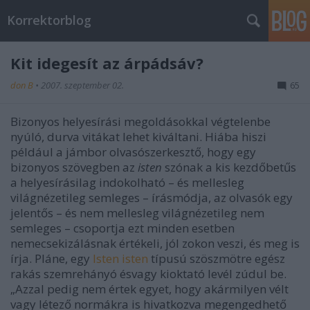
Korrektorblog
Kit idegesít az árpádsáv?
don B
•
2007. szeptember 02.
65
Bizonyos helyesírási megoldásokkal végtelenbe
nyúló, durva vitákat lehet kiváltani. Hiába hiszi
például a jámbor olvasószerkesztő, hogy egy
bizonyos szövegben az
isten
szónak a kis kezdőbetűs
a helyesírásilag indokolható – és mellesleg
világnézetileg semleges – írásmódja, az olvasók egy
jelentős – és nem mellesleg világnézetileg nem
semleges – csoportja ezt minden esetben
nemecsekizálásnak értékeli, jól zokon veszi, és meg is
írja. Pláne, egy
Isten isten
típusú szöszmötre egész
rakás szemrehányó ésvagy kioktató levél zúdul be.
„Azzal pedig nem értek egyet, hogy akármilyen vélt
vagy létező normákra is hivatkozva megengedhető