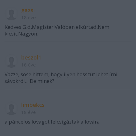
gazsi
18 éve
Kedves G.d.Magister!Valóban elkúrtad.Nem
kicsit.Nagyon.
beszol1
18 éve
Vazze, sose hittem, hogy ilyen hosszút lehet írni
sávokról... De minek?
limbekcs
18 éve
a páncélos lovagot felcsigázták a lovára