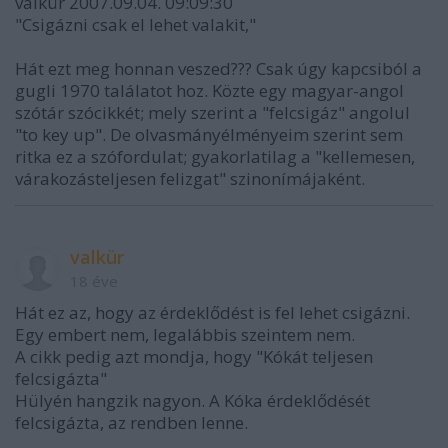
valkür 2007.09.04. 09:09:30
"Csigázni csak el lehet valakit,"
Hát ezt meg honnan veszed??? Csak úgy kapcsiból a
gugli 1970 találatot hoz. Közte egy magyar-angol
szótár szócikkét; mely szerint a "felcsigáz" angolul
"to key up". De olvasmányélményeim szerint sem
ritka ez a szófordulat; gyakorlatilag a "kellemesen,
várakozásteljesen felizgat" szinonímájaként.
valkür
18 éve
Hát ez az, hogy az érdeklődést is fel lehet csigázni.
Egy embert nem, legalábbis szeintem nem.
A cikk pedig azt mondja, hogy "Kókát teljesen
felcsigázta"
Hülyén hangzik nagyon. A Kóka érdeklődését
felcsigázta, az rendben lenne.