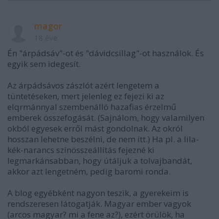
magor
18 éve
Én "árpádsáv"-ot és "dávidcsillag"-ot használok. És
egyik sem idegesít.
Az árpádsávos zászlót azért lengetem a
tüntetéseken, mert jelenleg ez fejezi ki az
elqrmánnyal szembenálló hazafias érzelmű
emberek összefogását. (Sajnálom, hogy valamilyen
okból egyesek erről mást gondolnak. Az okról
hosszan lehetne beszélni, de nem itt.) Ha pl. a lila-
kék-narancs színösszeállítás fejezné ki
legmarkánsabban, hogy útáljuk a tolvajbandát,
akkor azt lengetném, pedig baromi ronda.
A blog egyébként nagyon teszik, a gyerekeim is
rendszeresen látogatják. Magyar ember vagyok
(arcos magyar? mi a fene az?), ezért örülök, ha