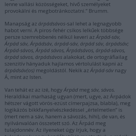
lenne vallási közösségeket, hívő személyeket
provokálni és megbotránkoztatni.” Brumm.
Manapság az
árpádsávos
-sal lehet a legnagyobb
habot verni. A piros-fehér csíkos lelkűek többsége
persze szemrebbenés nélkül keveri az
Árpád-sáv,
Árpád sáv, Árpádsáv, árpád-sáv, árpád sáv, árpádsáv;
Árpád-sávos, Árpád sávos, Árpádsávos, árpád-sávos,
árpád sávos, árpádsávos
alakokat, de ortográfiailag
szenzitív hányaduk hajlamos vértolulást kapni az
árpádsáv(os)
megoldástól. Nekik az
Árpád-sáv
nagy
Á, mint az Isten.
Van tehát ez az izé, hogy
Árpád
meg
sáv, sávos.
Heraldikai marhaság ugyan (mert, ugye, az Árpádok
hétszer vágott vörös-ezüst címerpajzsa, blabla), meg
logikázós bikkfanyelvészkedéssel „értelmetlen” is
(mert nem a sáv, hanem a sávozás, hihi), de van, és
nyilvánvalóan összetett szó. Az Árpád meg
tulajdonnév. Az ilyeneket úgy írjuk, hogy a