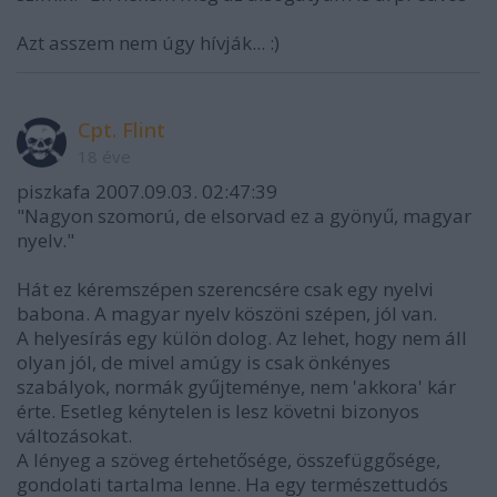
Azt asszem nem úgy hívják... :)
Cpt. Flint
18 éve
piszkafa 2007.09.03. 02:47:39
"Nagyon szomorú, de elsorvad ez a gyönyű, magyar
nyelv."
Hát ez kéremszépen szerencsére csak egy nyelvi
babona. A magyar nyelv köszöni szépen, jól van.
A helyesírás egy külön dolog. Az lehet, hogy nem áll
olyan jól, de mivel amúgy is csak önkényes
szabályok, normák gyűjteménye, nem 'akkora' kár
érte. Esetleg kénytelen is lesz követni bizonyos
változásokat.
A lényeg a szöveg értehetősége, összefüggősége,
gondolati tartalma lenne. Ha egy természettudós