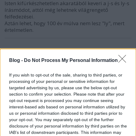
Isten kifürkészhetetlen akaratából keveri a j-s és ly-s
írásmódot, attól még lehetnek világrengető
felfedezései.
Aztán lehet, hogy 100 év múlva nem lesz "ly", mert
értelmetlen.
Rwindx
Blog -
Do Not Process My Personal Information
18 éve
Cpt. Flint
If you wish to opt-out of the sale, sharing to third parties, or
processing of your personal or sensitive information for
Ím legyen, akkor miért kellett a nyilasokat
targeted advertising by us, please use the below opt-out
belekeverni, és ezzel a politikát? Ha 200 éve nevesítik
section to confirm your selection. Please note that after your
először akkor miért nem annak az írásbeliség
opt-out request is processed you may continue seeing
változásainak folyamatáról szól a post? Egy szavam
interest-based ads based on personal information utilized by
nem lett volna, ha csak korrekten erről szólt volna. De
us or personal information disclosed to third parties prior to
itt meg lettek említve hogy kik használják: a nyilasok
your opt-out. You may separately opt-out of the further
és akik manapság lengetik. Így ez akár szándékos,
disclosure of your personal information by third parties on the
akár nem szándékos de egy elég mondjuk úgy
IAB’s list of downstream participants. This information may