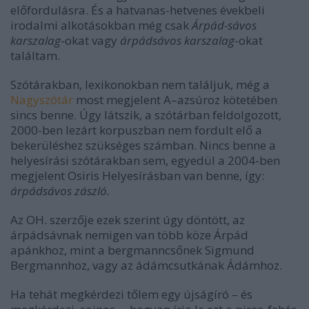
előfordulásra. És a hatvanas-hetvenes évekbeli
irodalmi alkotásokban még csak
Árpád-sávos
karszalag
-okat vagy
árpádsávos karszalag
-okat
találtam.
Szótárakban, lexikonokban nem találjuk, még a
Nagyszótár
most megjelent A–azsúroz kötetében
sincs benne. Úgy látszik, a szótárban feldolgozott,
2000-ben lezárt korpuszban nem fordult elő a
bekerüléshez szükséges számban. Nincs benne a
helyesírási szótárakban sem, egyedül a 2004-ben
megjelent Osiris Helyesírásban van benne, így:
árpádsávos zászló.
Az OH. szerzője ezek szerint úgy döntött, az
árpádsávnak nemigen van több köze Árpád
apánkhoz, mint a bergmanncsőnek Sigmund
Bergmannhoz, vagy az ádámcsutkának Ádámhoz.
Ha tehát megkérdezi tőlem egy újságíró – és