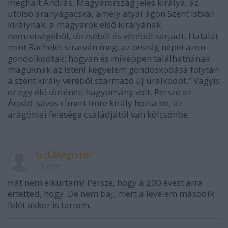
meghalt András, Magyarország jeles királya, az
utolsó aranyágacska, amely atyai ágon Szent István
királynak, a magyarok első királyának
nemzetségéből, törzséből és véréből sarjadt. Halálát
mint Rachelét siratván meg, az ország népei azon
gondolkodtak: hogyan és miképpen találhatnának
maguknak az isteni kegyelem gondoskodása folytán
a szent király véréből származó új uralkodót.” Vagyis
ez egy élő történeti hagyomány volt. Persze az
Árpád-sávos címert Imre király hozta be, az
aragóniai felesége családjától van kölcsönbe.
G.d.Magister
18 éve
Hát nem elkúrtam? Persze, hogy a 200 évest arra
értetted, hogy. De nem baj, mert a levelem második
felét akkor is tartom.