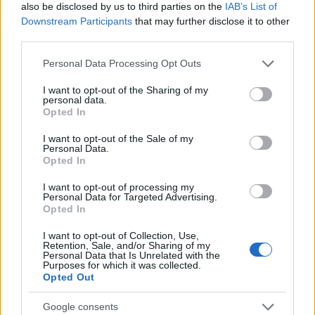
"csúnya" összemosás. Konkrétan agymosásnak
also be disclosed by us to third parties on the
IAB’s List of
nevezem. Egy kevésbé tájékozott honfitársunk is
Downstream Participants
that may further disclose it to other
levonja a megfelelő következtetést. Azt amit elvárnak
third parties.
és tapasztal, úton útfélen Árpád-sávos
Please note that this website/app uses one or more Google
zászlólengetők = nyilasok, fasiszták. És ez az ami
Personal Data Processing Opt Outs
services and may gather and store information including but
igazán bosszant. Ezt a postot elismerem nem lett
not limited to your visit or usage behaviour. You may click to
I want to opt-out of the Sharing of my
volna könnyű megírni politikailag semlegesen, de
personal data.
grant or deny consent to Google and its third-party tags to
nem is sikerült.
Opted In
use your data for below specified purposes in below Google
consent section.
I want to opt-out of the Sale of my
üdv.
Personal Data.
Opted In
I want to opt-out of processing my
Cpt. Flint
Personal Data for Targeted Advertising.
Opted In
18 éve
Arról szól. Csak te mást értesz bele. Meg a
I want to opt-out of Collection, Use,
Retention, Sale, and/or Sharing of my
HOZZÁSZÓLÁSOK egy része tényleg politizál.
Personal Data that Is Unrelated with the
Purposes for which it was collected.
Opted Out
Cpt. Flint
Google consents