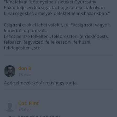
"Kínaiakkal ütött nyélbe üzleteket Gyurcsány
Kókát teljesen felcsigázta, hogy találkoztak olyan
kínai cégekkel, amelyek befektetnének hazánkban."
Csigázni csak el lehet valakit, pl: Ekcsigázott vagyok,
kimerítő napom volt.
Lehet persze felkelteni, felébreszteni (érdeklődést),
felbaszni (agyvizet), fellelkesedni, felhúzni,
felidegesíteni, stb.
don B
18 éve
Az értelmező szótár máshogy tudja.
Cpt. Flint
18 éve