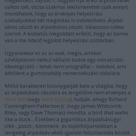
megkérdezi, sajnos –, hogyan írja le ezt a piros-fehér
csíkos izét, tiszta szakmai lekiismerettel csak annyit
mondhatok, hogy az érvényes helyesírási
szabályokkal két megoldás is indokolható:
Árpád-
sávos zászló
és
árpádsávos zászló.
Válasszon ízlése
szerint. A kisbetűs megoldást erősíti, hogy az benne
van a ma létező legjobb helyesírási szótárban.
Ugyanakkor ez az az eset, mégis, amikor
szívfájdalom nélkül vállalni tudok egy moralizáló-
ideologizáló – tehát nem ortográfiai – indokot, ami
átbillent a gumiszabály nemecsekizáló oldalára.
Millió karakteren bizonygatják bele a világba, hogy
az árpádsávos zászlóra és lengetőire nem érvényes a
duck test
(vagy
duck typing
), tudják, ahogy Richard
Cunningham Patterson Jr. (vagy James Whitcomb
Riley, vagy Dave Thomas) mondta, a bird that walks
like a duck... Ezekben a gigantikus árpádsávügyi
cikk-, poszt-, komment- és topkifolyamokban a
rengeteg árpádsáv védő-igazoló felszólamlás között